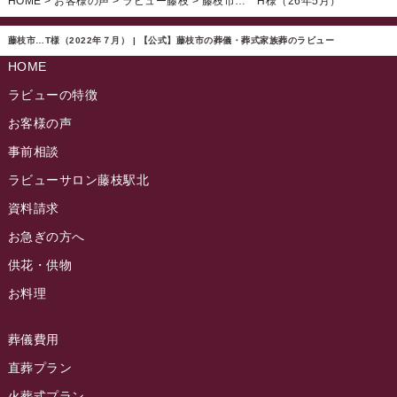
HOME
>
お客様の声
>
ラビュー藤枝
>
藤枝市… H様（26年5月）
ラビュー西焼津ふれ愛ブログ
(20)
2024年11月
ラビュー東静岡イベント情報
(90)
ラビュー島田六合ふれ愛ブログ
(5)
藤枝市…T様（2022年７月） | 【公式】藤枝市の葬儀・葬式家族葬のラビュー
2024年10月
ラビュー島田稲荷イベント情報
(84)
HOME
ラビュー静岡籠上ふれ愛ブログ
(9)
2024年9月
ラビュー焼津石津イベント情報
(81)
ラビューの特徴
ラビュー金谷ふれ愛ブログ
(6)
2024年8月
お客様の声
ラビュー藤枝茶町イベント情報
(81)
ラビュー草薙ふれ愛ブログ
(3)
2024年7月
事前相談
ラビュー藤枝イベント情報
(83)
2024年6月
ラビューサロン藤枝駅北
ラビュー静岡沓谷イベント情報
(83)
2024年5月
資料請求
ラビュー藤枝駅北イベント情報
(71)
2024年4月
お急ぎの方へ
お葬式の豆知識
(59)
ラビュー清水飯田イベント情報
(56)
供花・供物
2024年3月
お客様の声
(891)
ラビュー西焼津イベント情報
(42)
お料理
2024年2月
ラビュー静岡下島
(54)
ラビュー島田六合イベント情報
(31)
2024年1月
ラビュー東静岡
(66)
葬儀費用
ラビュー静岡籠上イベント情報
(25)
2023年12月
ラビューリビング静岡沓谷
(50)
直葬プラン
ラビュー金谷イベント情報
(18)
2023年11月
火葬式プラン