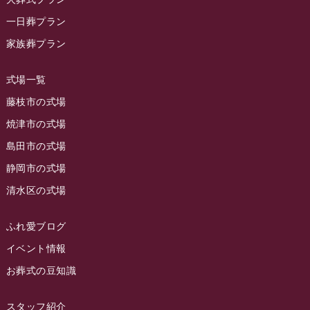
ラビュー藤枝
(190)
ラビュー藤枝本町イベント情報
(18)
一日葬プラン
2023年10月
ラビュー藤枝茶町
(89)
ラビュー草薙イベント情報
(10)
家族葬プラン
2023年9月
ラビュー島田稲荷
(130)
ラビュー藤枝田沼イベント情報
(3)
2023年8月
ラビュー焼津石津
(113)
式場一覧
2023年7月
ラビュー藤枝駅北
(56)
藤枝市の式場
2023年6月
焼津市の式場
ラビュー清水飯田
(29)
島田市の式場
2023年5月
ラビュー西焼津
(77)
静岡市の式場
2023年4月
ラビュー島田六合
(28)
清水区の式場
2023年3月
ラビュー静岡籠上
(3)
2023年2月
ラビュー金谷
(1)
ふれ愛ブログ
2023年1月
イベント情報
ラビュー藤枝本町
(7)
お葬式の豆知識
2022年12月
2022年11月
スタッフ紹介