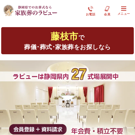
メニュー
お電話
会員
藤枝市
で
葬儀･葬式･家族葬をお探しなら