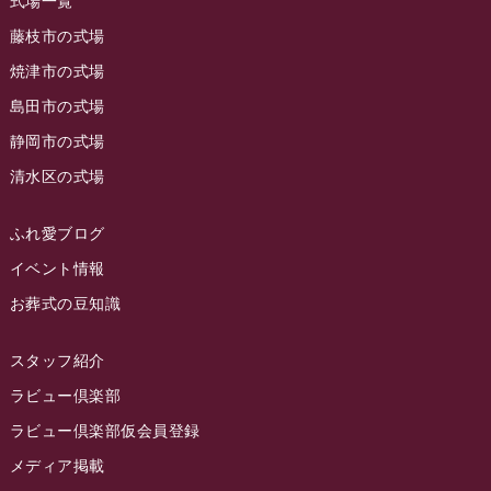
式場一覧
2023年7月
ラビュー藤枝駅北
(56)
藤枝市の式場
2023年6月
焼津市の式場
ラビュー清水飯田
(29)
島田市の式場
2023年5月
ラビュー西焼津
(77)
静岡市の式場
2023年4月
ラビュー島田六合
(28)
清水区の式場
2023年3月
ラビュー静岡籠上
(3)
2023年2月
ラビュー金谷
(1)
ふれ愛ブログ
2023年1月
イベント情報
ラビュー藤枝本町
(7)
お葬式の豆知識
2022年12月
2022年11月
スタッフ紹介
2022年10月
ラビュー倶楽部
2022年9月
ラビュー倶楽部仮会員登録
2022年8月
メディア掲載