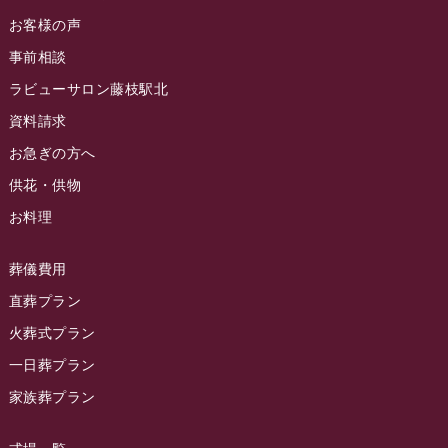
ラビュー金谷ふれ愛ブログ
(6)
2024年8月
お客様の声
ラビュー藤枝茶町イベント情報
(81)
ラビュー草薙ふれ愛ブログ
(3)
2024年7月
事前相談
ラビュー藤枝イベント情報
(83)
2024年6月
ラビューサロン藤枝駅北
ラビュー静岡沓谷イベント情報
(83)
2024年5月
資料請求
ラビュー藤枝駅北イベント情報
(71)
2024年4月
お急ぎの方へ
お葬式の豆知識
(59)
ラビュー清水飯田イベント情報
(56)
供花・供物
2024年3月
お客様の声
(891)
ラビュー西焼津イベント情報
(42)
お料理
2024年2月
ラビュー静岡下島
(54)
ラビュー島田六合イベント情報
(31)
2024年1月
ラビュー東静岡
(66)
葬儀費用
ラビュー静岡籠上イベント情報
(25)
2023年12月
ラビューリビング静岡沓谷
(50)
直葬プラン
ラビュー金谷イベント情報
(18)
2023年11月
火葬式プラン
ラビュー藤枝
(190)
ラビュー藤枝本町イベント情報
(18)
一日葬プラン
2023年10月
ラビュー藤枝茶町
(89)
ラビュー草薙イベント情報
(10)
家族葬プラン
2023年9月
ラビュー島田稲荷
(130)
ラビュー藤枝田沼イベント情報
(3)
2023年8月
ラビュー焼津石津
(113)