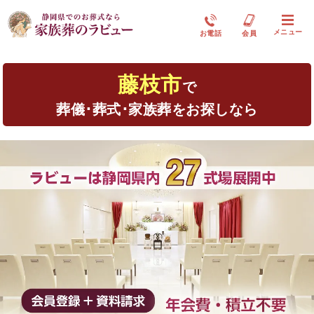
メニュー
お電話
会員
藤枝市
で
葬儀･葬式･家族葬をお探しなら