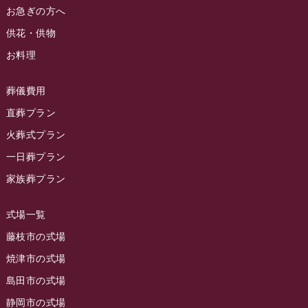
2024年4月
お急ぎの方へ
お葬式の豆知識
(59)
ラビュー清水飯田イベント情報
(56)
供花・供物
2024年3月
お客様の声
(891)
ラビュー西焼津イベント情報
(42)
お料理
2024年2月
ラビュー静岡下島
(54)
ラビュー島田六合イベント情報
(31)
2024年1月
ラビュー東静岡
(66)
葬儀費用
ラビュー静岡籠上イベント情報
(25)
2023年12月
ラビューリビング静岡沓谷
(50)
直葬プラン
ラビュー金谷イベント情報
(18)
2023年11月
火葬式プラン
ラビュー藤枝
(190)
ラビュー藤枝本町イベント情報
(18)
一日葬プラン
2023年10月
ラビュー藤枝茶町
(89)
ラビュー草薙イベント情報
(10)
家族葬プラン
2023年9月
ラビュー島田稲荷
(130)
ラビュー藤枝田沼イベント情報
(3)
2023年8月
ラビュー焼津石津
(113)
式場一覧
2023年7月
ラビュー藤枝駅北
(56)
藤枝市の式場
2023年6月
焼津市の式場
ラビュー清水飯田
(29)
島田市の式場
2023年5月
ラビュー西焼津
(77)
静岡市の式場
2023年4月