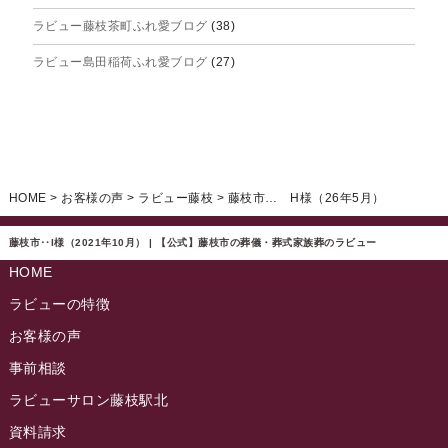
ラビュー藤枝茶町ふれ愛ブログ
(38)
2025年4月
ラビュー島田稲荷ふれ愛ブログ
(27)
2025年3月
ラビュー焼津石津ふれ愛ブログ
(23)
2025年2月
ラビュー藤枝駅北ふれ愛ブログ
(9)
2025年1月
イベント情報
(224)
ラビュー清水飯田ふれ愛ブログ
(24)
2024年12月
ラビュー静岡下島イベント情報
(92)
HOME
>
お客様の声
>
ラビュー藤枝
>
藤枝市… H様（26年5月）
ラビュー西焼津ふれ愛ブログ
(20)
2024年11月
ラビュー東静岡イベント情報
(90)
ラビュー島田六合ふれ愛ブログ
(5)
藤枝市‥I様（2021年10月） | 【公式】藤枝市の葬儀・葬式家族葬のラビュー
2024年10月
ラビュー島田稲荷イベント情報
(84)
HOME
ラビュー静岡籠上ふれ愛ブログ
(9)
2024年9月
ラビュー焼津石津イベント情報
(81)
ラビューの特徴
ラビュー金谷ふれ愛ブログ
(6)
2024年8月
お客様の声
ラビュー藤枝茶町イベント情報
(81)
ラビュー草薙ふれ愛ブログ
(3)
2024年7月
事前相談
ラビュー藤枝イベント情報
(83)
2024年6月
ラビューサロン藤枝駅北
ラビュー静岡沓谷イベント情報
(83)
2024年5月
資料請求
ラビュー藤枝駅北イベント情報
(71)