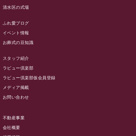
ラビュー島田六合
(28)
清水区の式場
2023年3月
ラビュー静岡籠上
(3)
2023年2月
ラビュー金谷
(1)
ふれ愛ブログ
2023年1月
イベント情報
ラビュー藤枝本町
(7)
お葬式の豆知識
2022年12月
2022年11月
スタッフ紹介
2022年10月
ラビュー倶楽部
2022年9月
ラビュー倶楽部仮会員登録
2022年8月
メディア掲載
お問い合わせ
2022年7月
2022年6月
不動産事業
2022年5月
会社概要
2022年4月