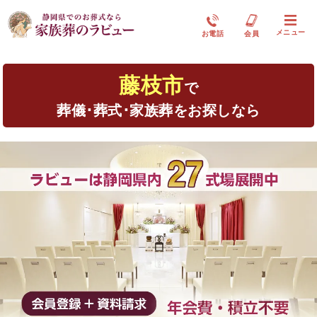
メニュー
お電話
会員
藤枝市
で
葬儀･葬式･家族葬をお探しなら