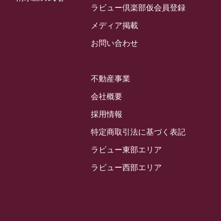
2024年3月
ラビュー倶楽部仮会員登録
お客様の声
(891)
ラビュー西焼津イベント情報
(42)
2024年2月
ラビュー静岡下島
メディア掲載
(54)
ラビュー島田六合イベント情報
(31)
2024年1月
ラビュー東静岡
お問い合わせ
(66)
ラビュー静岡籠上イベント情報
(25)
2023年12月
ラビューリビング静岡沓谷
(50)
ラビュー金谷イベント情報
(18)
2023年11月
ラビュー藤枝
不動産事業
(190)
ラビュー藤枝本町イベント情報
(18)
2023年10月
ラビュー藤枝茶町
会社概要
(89)
ラビュー草薙イベント情報
(10)
2023年9月
ラビュー島田稲荷
採用情報
(130)
ラビュー藤枝田沼イベント情報
(3)
2023年8月
ラビュー焼津石津
特定商取引法に基づく表記
(113)
2023年7月
ラビュー藤枝駅北
ラビュー東部エリア
(56)
2023年6月
ラビュー清水飯田
ラビュー西部エリア
(29)
2023年5月
ラビュー西焼津
(77)
2023年4月
ラビュー島田六合
(28)
2023年3月
ラビュー静岡籠上
(3)