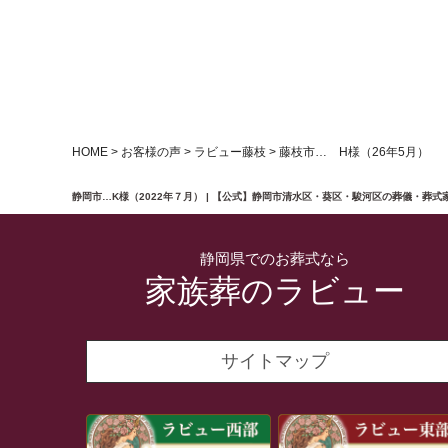
HOME
>
お客様の声
>
ラビュー藤枝
>
藤枝市… H様（26年5月）
静岡市…K様（2022年７月） | 【公式】静岡市清水区・葵区・駿河区の葬儀・葬
静岡県でのお葬式なら
家族葬のラビュー
サイトマップ