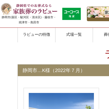
静岡市(葵区・駿河区・清水区)・藤枝市・
焼津市・島田市
ラビューの特徴
式場一覧
葬
静岡市…K様（2022年７月）