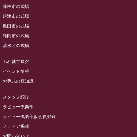
2023年7月
ラビュー藤枝駅北
(56)
藤枝市の式場
2023年6月
焼津市の式場
ラビュー清水飯田
(29)
島田市の式場
2023年5月
ラビュー西焼津
(77)
静岡市の式場
2023年4月
ラビュー島田六合
(28)
清水区の式場
2023年3月
ラビュー静岡籠上
(3)
2023年2月
ラビュー金谷
(1)
ふれ愛ブログ
2023年1月
イベント情報
ラビュー藤枝本町
(7)
お葬式の豆知識
2022年12月
2022年11月
スタッフ紹介
2022年10月
ラビュー倶楽部
2022年9月
ラビュー倶楽部仮会員登録
2022年8月
メディア掲載
お問い合わせ
2022年7月