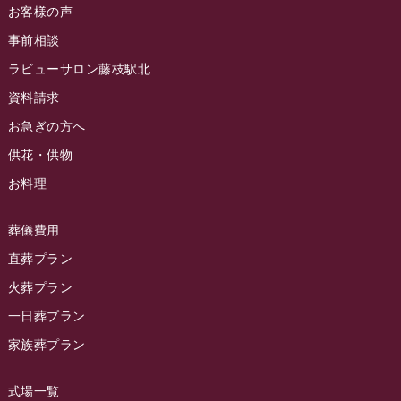
お客様の声
ラビュー藤枝茶町イベント情報
(81)
ラビュー草薙ふれ愛ブログ
(3)
2024年7月
事前相談
ラビュー藤枝イベント情報
(83)
2024年6月
ラビューサロン藤枝駅北
ラビュー静岡沓谷イベント情報
(83)
2024年5月
資料請求
ラビュー藤枝駅北イベント情報
(71)
2024年4月
お急ぎの方へ
お葬式の豆知識
(59)
ラビュー清水飯田イベント情報
(56)
供花・供物
2024年3月
お客様の声
(891)
ラビュー西焼津イベント情報
(42)
お料理
2024年2月
ラビュー静岡下島
(54)
ラビュー島田六合イベント情報
(31)
2024年1月
ラビュー東静岡
(66)
葬儀費用
ラビュー静岡籠上イベント情報
(25)
2023年12月
ラビューリビング静岡沓谷
(50)
直葬プラン
ラビュー金谷イベント情報
(18)
2023年11月
火葬プラン
ラビュー藤枝
(190)
ラビュー藤枝本町イベント情報
(18)
一日葬プラン
2023年10月
ラビュー藤枝茶町
(89)
ラビュー草薙イベント情報
(10)
家族葬プラン
2023年9月
ラビュー島田稲荷
(130)
ラビュー藤枝田沼イベント情報
(3)
2023年8月
ラビュー焼津石津
(113)
式場一覧