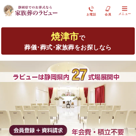
メニュー
お電話
会員
焼津市
で
葬儀･葬式･家族葬をお探しなら