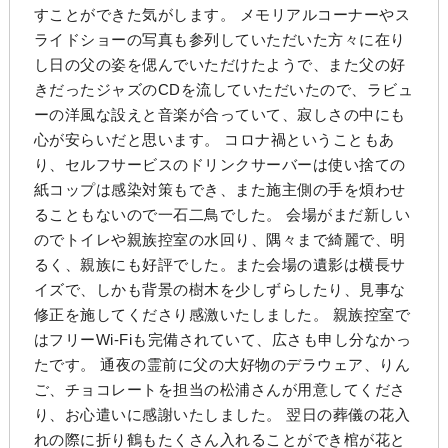
すことができた気がします。 メモリアルコーナーやス
ライドショーの写真も参列していただいた方々に在り
し日の父の姿を偲んでいただけたようで、また父の好
きだったジャズのCDを流していただいたので、ラビュ
ーの洋風な設えと音楽が合っていて、寂しさの中にも
心が安らいだと思います。 コロナ禍ということもあ
り、セルフサービスのドリンクサーバーは使い捨ての
紙コップは感染対策もでき、また施主側の手を煩わせ
ることもないので一石二鳥でした。 会場がまだ新しい
のでトイレや親族控室の水回り、隅々まで綺麗で、明
るく、親族にも好評でした。また会場の遺影は横長サ
イズで、しかも背景の樹木を少しずらしたり、見事な
修正を施してくださり感激いたしました。 親族控室で
はフリーWi-Fiも完備されていて、広さも申し分なかっ
たです。 通夜の霊前に父の大好物のデラウェア、りん
ご、チョコレートを担当の松浦さんが用意してくださ
り、お心遣いに感謝いたしました。 翌日の葬儀の花入
れの際に折り鶴もたくさん入れることができ棺が花と