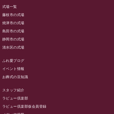
2023年8月
ラビュー焼津石津
(113)
式場一覧
2023年7月
ラビュー藤枝駅北
(56)
藤枝市の式場
2023年6月
焼津市の式場
ラビュー清水飯田
(29)
島田市の式場
2023年5月
ラビュー西焼津
(77)
静岡市の式場
2023年4月
ラビュー島田六合
(28)
清水区の式場
2023年3月
ラビュー静岡籠上
(3)
2023年2月
ラビュー金谷
(1)
ふれ愛ブログ
2023年1月
イベント情報
ラビュー藤枝本町
(7)
お葬式の豆知識
2022年12月
2022年11月
スタッフ紹介
2022年10月
ラビュー倶楽部
2022年9月
ラビュー倶楽部仮会員登録
2022年8月