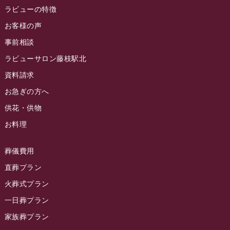
ラビュー焼津石津イベント情報
(81)
ラビューの特徴
ラビュー金谷ふれ愛ブログ
(6)
2024年8月
お客様の声
ラビュー藤枝茶町イベント情報
(81)
ラビュー草薙ふれ愛ブログ
(3)
2024年7月
事前相談
ラビュー藤枝イベント情報
(83)
2024年6月
ラビューサロン藤枝駅北
ラビュー静岡沓谷イベント情報
(83)
2024年5月
資料請求
ラビュー藤枝駅北イベント情報
(71)
2024年4月
お急ぎの方へ
お葬式の豆知識
(59)
ラビュー清水飯田イベント情報
(56)
供花・供物
2024年3月
お客様の声
(891)
ラビュー西焼津イベント情報
(42)
お料理
2024年2月
ラビュー静岡下島
(54)
ラビュー島田六合イベント情報
(31)
2024年1月
ラビュー東静岡
(66)
葬儀費用
ラビュー静岡籠上イベント情報
(25)
2023年12月
ラビューリビング静岡沓谷
(50)
直葬プラン
ラビュー金谷イベント情報
(18)
2023年11月
火葬式プラン
ラビュー藤枝
(190)
ラビュー藤枝本町イベント情報
(18)
一日葬プラン
2023年10月
ラビュー藤枝茶町
(89)
ラビュー草薙イベント情報
(10)
家族葬プラン
2023年9月
ラビュー島田稲荷
(130)
ラビュー藤枝田沼イベント情報
(3)