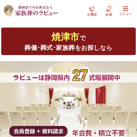
メニュー
お電話
会員
焼津市
で
葬儀･葬式･家族葬をお探しなら