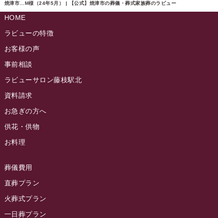
ラビュー島田六合ふれ愛ブログ
(5)
焼津市…M様（24年5月） | 【公式】焼津市の葬儀・葬式家族葬のラビュー
2024年10月
ラビュー島田稲荷イベント情報
(84)
HOME
ラビュー静岡籠上ふれ愛ブログ
(9)
2024年9月
ラビュー焼津石津イベント情報
(81)
ラビューの特徴
ラビュー金谷ふれ愛ブログ
(6)
2024年8月
お客様の声
ラビュー藤枝茶町イベント情報
(81)
ラビュー草薙ふれ愛ブログ
(3)
2024年7月
事前相談
ラビュー藤枝イベント情報
(83)
2024年6月
ラビューサロン藤枝駅北
ラビュー静岡沓谷イベント情報
(83)
2024年5月
資料請求
ラビュー藤枝駅北イベント情報
(71)
2024年4月
お急ぎの方へ
お葬式の豆知識
(59)
ラビュー清水飯田イベント情報
(56)
供花・供物
2024年3月
お客様の声
(891)
ラビュー西焼津イベント情報
(42)
お料理
2024年2月
ラビュー静岡下島
(54)
ラビュー島田六合イベント情報
(31)
2024年1月
ラビュー東静岡
(66)
葬儀費用
ラビュー静岡籠上イベント情報
(25)
2023年12月
ラビューリビング静岡沓谷
(50)
直葬プラン
ラビュー金谷イベント情報
(18)
2023年11月
火葬式プラン
ラビュー藤枝
(190)
ラビュー藤枝本町イベント情報
(18)
一日葬プラン
2023年10月
ラビュー藤枝茶町
(89)