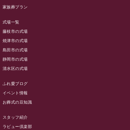
ラビュー草薙イベント情報
(10)
家族葬プラン
2023年9月
ラビュー島田稲荷
(130)
ラビュー藤枝田沼イベント情報
(3)
2023年8月
ラビュー焼津石津
(113)
式場一覧
2023年7月
ラビュー藤枝駅北
(56)
藤枝市の式場
2023年6月
焼津市の式場
ラビュー清水飯田
(29)
島田市の式場
2023年5月
ラビュー西焼津
(77)
静岡市の式場
2023年4月
ラビュー島田六合
(28)
清水区の式場
2023年3月
ラビュー静岡籠上
(3)
2023年2月
ラビュー金谷
(1)
ふれ愛ブログ
2023年1月
イベント情報
ラビュー藤枝本町
(7)
お葬式の豆知識
2022年12月
2022年11月
スタッフ紹介
2022年10月
ラビュー倶楽部