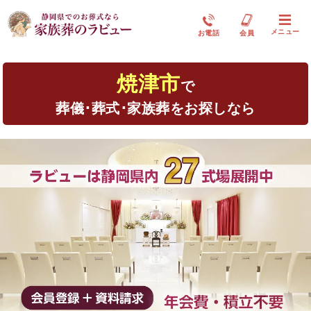
メニュー
お電話
会員
焼津市
で
葬儀･葬式･家族葬をお探しなら