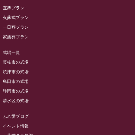
ラビュー静岡籠上イベント情報
(25)
2023年12月
ラビューリビング静岡沓谷
(50)
直葬プラン
ラビュー金谷イベント情報
(18)
2023年11月
火葬式プラン
ラビュー藤枝
(190)
ラビュー藤枝本町イベント情報
(18)
一日葬プラン
2023年10月
ラビュー藤枝茶町
(89)
ラビュー草薙イベント情報
(10)
家族葬プラン
2023年9月
ラビュー島田稲荷
(130)
ラビュー藤枝田沼イベント情報
(3)
2023年8月
ラビュー焼津石津
(113)
式場一覧
2023年7月
ラビュー藤枝駅北
(56)
藤枝市の式場
2023年6月
焼津市の式場
ラビュー清水飯田
(29)
島田市の式場
2023年5月
ラビュー西焼津
(77)
静岡市の式場
2023年4月
ラビュー島田六合
(28)
清水区の式場
2023年3月
ラビュー静岡籠上
(3)
2023年2月
ラビュー金谷
(1)
ふれ愛ブログ
2023年1月
イベント情報
ラビュー藤枝本町
(7)