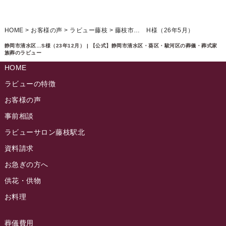
イベント情報
(224)
ラビュー清水飯田ふれ愛ブログ
(24)
2024年12月
ラビュー静岡下島イベント情報
(92)
HOME
>
お客様の声
>
ラビュー藤枝
>
藤枝市… H様（26年5月）
ラビュー西焼津ふれ愛ブログ
(20)
2024年11月
ラビュー東静岡イベント情報
(90)
静岡市清水区…S様（23年12月） | 【公式】静岡市清水区・葵区・駿河区の葬儀・葬式家
ラビュー島田六合ふれ愛ブログ
(5)
族葬のラビュー
2024年10月
ラビュー島田稲荷イベント情報
(84)
HOME
ラビュー静岡籠上ふれ愛ブログ
(9)
2024年9月
ラビュー焼津石津イベント情報
(81)
ラビューの特徴
ラビュー金谷ふれ愛ブログ
(6)
2024年8月
お客様の声
ラビュー藤枝茶町イベント情報
(81)
ラビュー草薙ふれ愛ブログ
(3)
2024年7月
事前相談
ラビュー藤枝イベント情報
(83)
2024年6月
ラビューサロン藤枝駅北
ラビュー静岡沓谷イベント情報
(83)
2024年5月
資料請求
ラビュー藤枝駅北イベント情報
(71)
2024年4月
お急ぎの方へ
お葬式の豆知識
(59)
ラビュー清水飯田イベント情報
(56)
供花・供物
2024年3月
お客様の声
(891)
ラビュー西焼津イベント情報
(42)
お料理
2024年2月
ラビュー静岡下島
(54)
ラビュー島田六合イベント情報
(31)
2024年1月
ラビュー東静岡
(66)
葬儀費用