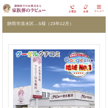
ラビュー清水飯田
メニュー
お電話
会員
静岡市清水区…S様（23年12月）