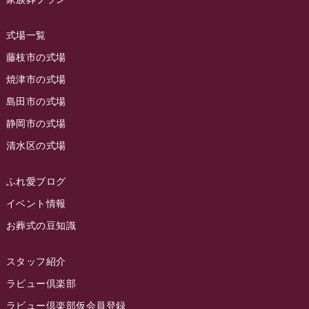
2023年9月
ラビュー島田稲荷
(130)
ラビュー藤枝田沼イベント情報
(3)
2023年8月
ラビュー焼津石津
(113)
式場一覧
2023年7月
ラビュー藤枝駅北
(56)
藤枝市の式場
2023年6月
焼津市の式場
ラビュー清水飯田
(29)
島田市の式場
2023年5月
ラビュー西焼津
(77)
静岡市の式場
2023年4月
ラビュー島田六合
(28)
清水区の式場
2023年3月
ラビュー静岡籠上
(3)
2023年2月
ラビュー金谷
(1)
ふれ愛ブログ
2023年1月
イベント情報
ラビュー藤枝本町
(7)
お葬式の豆知識
2022年12月
2022年11月
スタッフ紹介
2022年10月
ラビュー倶楽部
2022年9月
ラビュー倶楽部仮会員登録