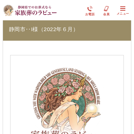
ラビュー静岡下島
メニュー
お電話
会員
静岡市‥I様（2022年６月）