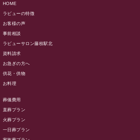
ラビュー島田稲荷イベント情報
(84)
HOME
ラビュー静岡籠上ふれ愛ブログ
(9)
2024年9月
ラビュー焼津石津イベント情報
(81)
ラビューの特徴
ラビュー金谷ふれ愛ブログ
(6)
2024年8月
お客様の声
ラビュー藤枝茶町イベント情報
(81)
ラビュー草薙ふれ愛ブログ
(3)
2024年7月
事前相談
ラビュー藤枝イベント情報
(83)
2024年6月
ラビューサロン藤枝駅北
ラビュー静岡沓谷イベント情報
(83)
2024年5月
資料請求
ラビュー藤枝駅北イベント情報
(71)
2024年4月
お急ぎの方へ
お葬式の豆知識
(59)
ラビュー清水飯田イベント情報
(56)
供花・供物
2024年3月
お客様の声
(891)
ラビュー西焼津イベント情報
(42)
お料理
2024年2月
ラビュー静岡下島
(54)
ラビュー島田六合イベント情報
(31)
2024年1月
ラビュー東静岡
(66)
葬儀費用
ラビュー静岡籠上イベント情報
(25)
2023年12月
ラビューリビング静岡沓谷
(50)
直葬プラン
ラビュー金谷イベント情報
(18)
2023年11月
火葬プラン
ラビュー藤枝
(190)
ラビュー藤枝本町イベント情報
(18)
一日葬プラン
2023年10月
ラビュー藤枝茶町
(89)
ラビュー草薙イベント情報
(10)
家族葬プラン