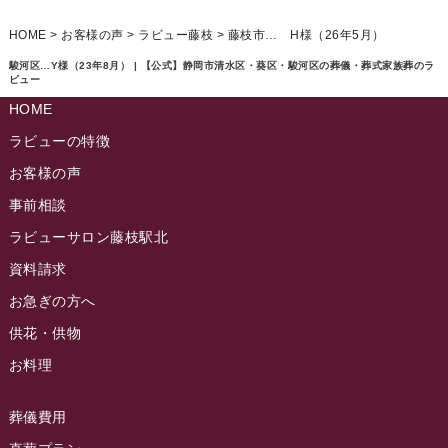
ラビュー清水飯田ふれ愛ブログ
(24)
2024年12月
ラビュー静岡下島イベント情報
(92)
HOME
>
お客様の声
>
ラビュー藤枝
>
藤枝市… H様（26年5月）
ラビュー西焼津ふれ愛ブログ
(20)
2024年11月
ラビュー東静岡イベント情報
(90)
駿河区…Y様（23年8月） | 【公式】静岡市清水区・葵区・駿河区の葬儀・葬式家族葬のラ
ラビュー島田六合ふれ愛ブログ
(5)
ビュー
2024年10月
ラビュー島田稲荷イベント情報
(84)
HOME
ラビュー静岡籠上ふれ愛ブログ
(9)
2024年9月
ラビュー焼津石津イベント情報
(81)
ラビューの特徴
ラビュー金谷ふれ愛ブログ
(6)
2024年8月
お客様の声
ラビュー藤枝茶町イベント情報
(81)
ラビュー草薙ふれ愛ブログ
(3)
2024年7月
事前相談
ラビュー藤枝イベント情報
(83)
2024年6月
ラビューサロン藤枝駅北
ラビュー静岡沓谷イベント情報
(83)
2024年5月
資料請求
ラビュー藤枝駅北イベント情報
(71)
2024年4月
お急ぎの方へ
お葬式の豆知識
(59)
ラビュー清水飯田イベント情報
(56)
供花・供物
2024年3月
お客様の声
(891)
ラビュー西焼津イベント情報
(42)
お料理
2024年2月
ラビュー静岡下島
(54)
ラビュー島田六合イベント情報
(31)
2024年1月
ラビュー東静岡
(66)
葬儀費用
ラビュー静岡籠上イベント情報
(25)
2023年12月
ラビューリビング静岡沓谷
(50)