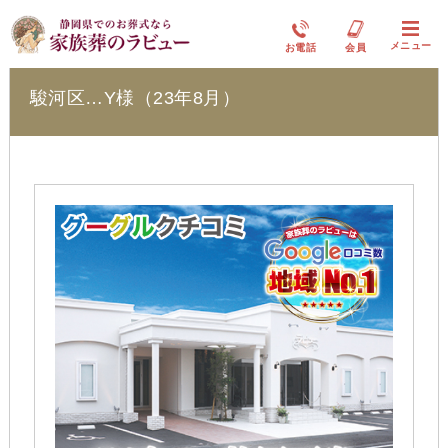
ラビュー静岡下島
メニュー
お電話
会員
駿河区…Y様（23年8月）