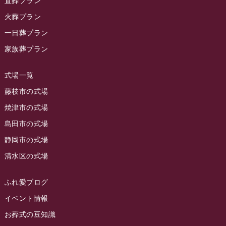
直葬プラン
ラビュー金谷イベント情報
(18)
2023年11月
火葬プラン
ラビュー藤枝
(190)
ラビュー藤枝本町イベント情報
(18)
一日葬プラン
2023年10月
ラビュー藤枝茶町
(89)
ラビュー草薙イベント情報
(10)
家族葬プラン
2023年9月
ラビュー島田稲荷
(130)
ラビュー藤枝田沼イベント情報
(3)
2023年8月
ラビュー焼津石津
(113)
式場一覧
2023年7月
ラビュー藤枝駅北
(56)
藤枝市の式場
2023年6月
焼津市の式場
ラビュー清水飯田
(29)
島田市の式場
2023年5月
ラビュー西焼津
(77)
静岡市の式場
2023年4月
ラビュー島田六合
(28)
清水区の式場
2023年3月
ラビュー静岡籠上
(3)
2023年2月
ラビュー金谷
(1)
ふれ愛ブログ
2023年1月
イベント情報
ラビュー藤枝本町
(7)
お葬式の豆知識
2022年12月