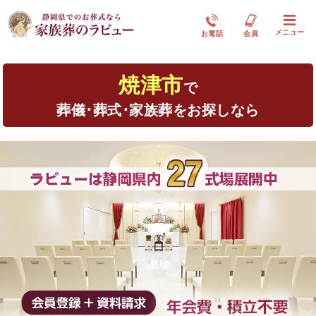
メニュー
お電話
会員
焼津市
で
葬儀･葬式･家族葬をお探しなら