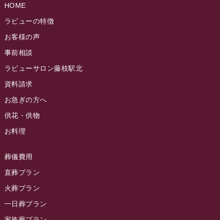
ラビュー島田稲荷イベント情報
(84)
HOME
ラビュー静岡籠上ふれ愛ブログ
(9)
2024年9月
ラビュー焼津石津イベント情報
(81)
ラビューの特徴
ラビュー金谷ふれ愛ブログ
(6)
2024年8月
お客様の声
ラビュー藤枝茶町イベント情報
(81)
ラビュー草薙ふれ愛ブログ
(3)
2024年7月
事前相談
ラビュー藤枝イベント情報
(83)
2024年6月
ラビューサロン藤枝駅北
ラビュー静岡沓谷イベント情報
(83)
2024年5月
資料請求
ラビュー藤枝駅北イベント情報
(71)
2024年4月
お急ぎの方へ
お葬式の豆知識
(59)
ラビュー清水飯田イベント情報
(56)
供花・供物
2024年3月
お客様の声
(891)
ラビュー西焼津イベント情報
(42)
お料理
2024年2月
ラビュー静岡下島
(54)
ラビュー島田六合イベント情報
(31)
2024年1月
ラビュー東静岡
(66)
葬儀費用
ラビュー静岡籠上イベント情報
(25)
2023年12月
ラビューリビング静岡沓谷
(50)
直葬プラン
ラビュー金谷イベント情報
(18)
2023年11月
火葬プラン
ラビュー藤枝
(190)
ラビュー藤枝本町イベント情報
(18)
一日葬プラン
2023年10月
ラビュー藤枝茶町
(89)
ラビュー草薙イベント情報
(10)
家族葬プラン