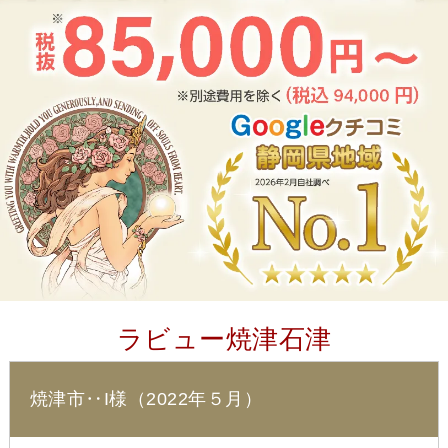
ラビュー焼津石津
焼津市‥I様（2022年５月）