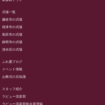
2023年9月
ラビュー島田稲荷
(130)
ラビュー藤枝田沼イベント情報
(3)
2023年8月
ラビュー焼津石津
(113)
式場一覧
2023年7月
ラビュー藤枝駅北
(56)
藤枝市の式場
2023年6月
焼津市の式場
ラビュー清水飯田
(29)
島田市の式場
2023年5月
ラビュー西焼津
(77)
静岡市の式場
2023年4月
ラビュー島田六合
(28)
清水区の式場
2023年3月
ラビュー静岡籠上
(3)
2023年2月
ラビュー金谷
(1)
ふれ愛ブログ
2023年1月
イベント情報
ラビュー藤枝本町
(7)
お葬式の豆知識
2022年12月
2022年11月
スタッフ紹介
2022年10月
ラビュー倶楽部
2022年9月
ラビュー倶楽部仮会員登録