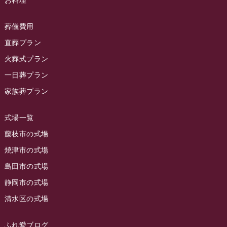
2024年2月
ラビュー静岡下島
(54)
ラビュー島田六合イベント情報
(31)
2024年1月
ラビュー東静岡
(66)
葬儀費用
ラビュー静岡籠上イベント情報
(25)
2023年12月
ラビューリビング静岡沓谷
(50)
直葬プラン
ラビュー金谷イベント情報
(18)
2023年11月
火葬式プラン
ラビュー藤枝
(190)
ラビュー藤枝本町イベント情報
(18)
一日葬プラン
2023年10月
ラビュー藤枝茶町
(89)
ラビュー草薙イベント情報
(10)
家族葬プラン
2023年9月
ラビュー島田稲荷
(130)
ラビュー藤枝田沼イベント情報
(3)
2023年8月
ラビュー焼津石津
(113)
式場一覧
2023年7月
ラビュー藤枝駅北
(56)
藤枝市の式場
2023年6月
焼津市の式場
ラビュー清水飯田
(29)
島田市の式場
2023年5月
ラビュー西焼津
(77)
静岡市の式場
2023年4月
ラビュー島田六合
(28)
清水区の式場
2023年3月
ラビュー静岡籠上
(3)
2023年2月
ラビュー金谷
(1)
ふれ愛ブログ