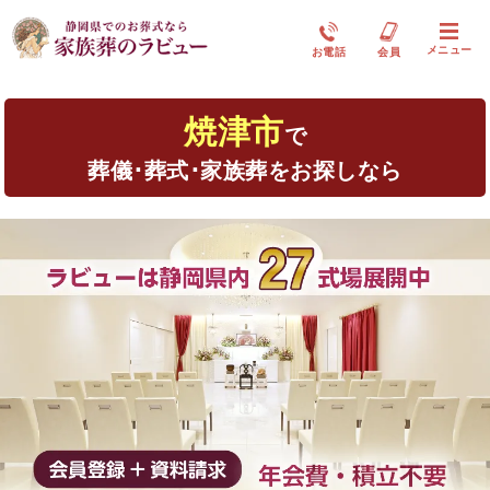
メニュー
お電話
会員
焼津市
で
葬儀･葬式･家族葬をお探しなら