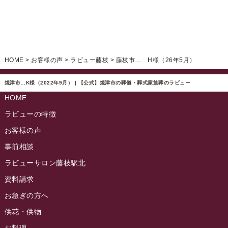
ラビュー焼津石津ふれ愛ブログ
(23)
2025年2月
ラビュー藤枝駅北ふれ愛ブログ
(9)
2025年1月
イベント情報
(224)
ラビュー清水飯田ふれ愛ブログ
(24)
2024年12月
ラビュー静岡下島イベント情報
(92)
HOME
>
お客様の声
>
ラビュー藤枝
>
藤枝市… H様（26年5月）
ラビュー西焼津ふれ愛ブログ
(20)
2024年11月
ラビュー東静岡イベント情報
(90)
ラビュー島田六合ふれ愛ブログ
(5)
焼津市…K様（2022年9月） | 【公式】焼津市の葬儀・葬式家族葬のラビュー
2024年10月
ラビュー島田稲荷イベント情報
(84)
HOME
ラビュー静岡籠上ふれ愛ブログ
(9)
2024年9月
ラビュー焼津石津イベント情報
(81)
ラビューの特徴
ラビュー金谷ふれ愛ブログ
(6)
2024年8月
お客様の声
ラビュー藤枝茶町イベント情報
(81)
ラビュー草薙ふれ愛ブログ
(3)
2024年7月
事前相談
ラビュー藤枝イベント情報
(83)
2024年6月
ラビューサロン藤枝駅北
ラビュー静岡沓谷イベント情報
(83)
2024年5月
資料請求
ラビュー藤枝駅北イベント情報
(71)
2024年4月
お急ぎの方へ
お葬式の豆知識
(59)
ラビュー清水飯田イベント情報
(56)
供花・供物
2024年3月
お客様の声
(891)
ラビュー西焼津イベント情報
(42)
お料理