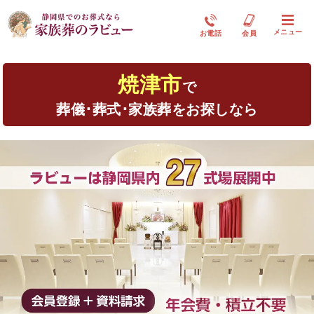
メニュー
お電話
会員
焼津市
で
葬儀･葬式･家族葬をお探しなら