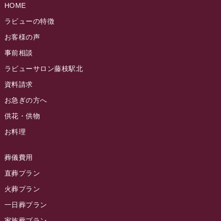
ラビュー島田稲荷イベント情報
(84)
HOME
ラビュー静岡籠上ふれ愛ブログ
(9)
2024年9月
ラビュー焼津石津イベント情報
(81)
ラビューの特徴
ラビュー金谷ふれ愛ブログ
(6)
2024年8月
お客様の声
ラビュー藤枝茶町イベント情報
(81)
ラビュー草薙ふれ愛ブログ
(3)
2024年7月
事前相談
ラビュー藤枝イベント情報
(83)
2024年6月
ラビューサロン藤枝駅北
ラビュー静岡沓谷イベント情報
(83)
2024年5月
資料請求
ラビュー藤枝駅北イベント情報
(71)
2024年4月
お急ぎの方へ
お葬式の豆知識
(59)
ラビュー清水飯田イベント情報
(56)
供花・供物
2024年3月
お客様の声
(891)
ラビュー西焼津イベント情報
(42)
お料理
2024年2月
ラビュー静岡下島
(54)
ラビュー島田六合イベント情報
(31)
2024年1月
ラビュー東静岡
(66)
葬儀費用
ラビュー静岡籠上イベント情報
(25)
2023年12月
ラビューリビング静岡沓谷
(50)
直葬プラン
ラビュー金谷イベント情報
(18)
2023年11月
火葬プラン
ラビュー藤枝
(190)
ラビュー藤枝本町イベント情報
(18)
一日葬プラン
2023年10月
ラビュー藤枝茶町
(89)
ラビュー草薙イベント情報
(10)
家族葬プラン