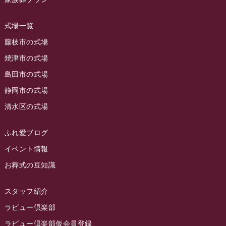
2023年9月
ラビュー島田稲荷
(130)
ラビュー藤枝田沼イベント情報
(3)
2023年8月
ラビュー焼津石津
(113)
式場一覧
2023年7月
ラビュー藤枝駅北
(56)
藤枝市の式場
2023年6月
焼津市の式場
ラビュー清水飯田
(29)
島田市の式場
2023年5月
ラビュー西焼津
(77)
静岡市の式場
2023年4月
ラビュー島田六合
(28)
清水区の式場
2023年3月
ラビュー静岡籠上
(3)
2023年2月
ラビュー金谷
(1)
ふれ愛ブログ
2023年1月
イベント情報
ラビュー藤枝本町
(7)
お葬式の豆知識
2022年12月
2022年11月
スタッフ紹介
2022年10月
ラビュー倶楽部
2022年9月
ラビュー倶楽部仮会員登録