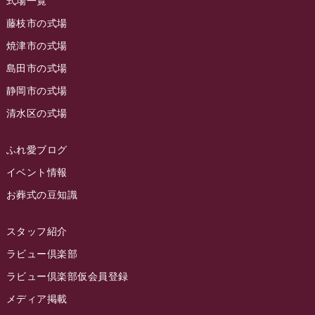
式場一覧
2023年7月
ラビュー藤枝駅北
(56)
藤枝市の式場
2023年6月
焼津市の式場
ラビュー清水飯田
(29)
島田市の式場
2023年5月
ラビュー西焼津
(77)
静岡市の式場
2023年4月
ラビュー島田六合
(28)
清水区の式場
2023年3月
ラビュー静岡籠上
(3)
2023年2月
ラビュー金谷
(1)
ふれ愛ブログ
2023年1月
イベント情報
ラビュー藤枝本町
(7)
お葬式の豆知識
2022年12月
2022年11月
スタッフ紹介
2022年10月
ラビュー倶楽部
2022年9月
ラビュー倶楽部仮会員登録
2022年8月
メディア掲載