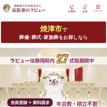
メニュー
お電話
会員
焼津市
で
葬儀･葬式･家族葬をお探しなら