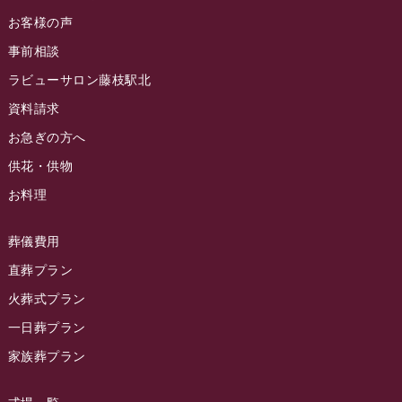
ラビュー金谷ふれ愛ブログ
(6)
2024年8月
お客様の声
ラビュー藤枝茶町イベント情報
(81)
ラビュー草薙ふれ愛ブログ
(3)
2024年7月
事前相談
ラビュー藤枝イベント情報
(83)
2024年6月
ラビューサロン藤枝駅北
ラビュー静岡沓谷イベント情報
(83)
2024年5月
資料請求
ラビュー藤枝駅北イベント情報
(71)
2024年4月
お急ぎの方へ
お葬式の豆知識
(59)
ラビュー清水飯田イベント情報
(56)
供花・供物
2024年3月
お客様の声
(891)
ラビュー西焼津イベント情報
(42)
お料理
2024年2月
ラビュー静岡下島
(54)
ラビュー島田六合イベント情報
(31)
2024年1月
ラビュー東静岡
(66)
葬儀費用
ラビュー静岡籠上イベント情報
(25)
2023年12月
ラビューリビング静岡沓谷
(50)
直葬プラン
ラビュー金谷イベント情報
(18)
2023年11月
火葬式プラン
ラビュー藤枝
(190)
ラビュー藤枝本町イベント情報
(18)
一日葬プラン
2023年10月
ラビュー藤枝茶町
(89)
ラビュー草薙イベント情報
(10)
家族葬プラン
2023年9月
ラビュー島田稲荷
(130)
ラビュー藤枝田沼イベント情報
(3)
2023年8月
ラビュー焼津石津
(113)