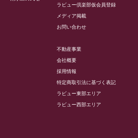
2024年3月
ラビュー倶楽部仮会員登録
お客様の声
(891)
ラビュー西焼津イベント情報
(42)
2024年2月
ラビュー静岡下島
メディア掲載
(54)
ラビュー島田六合イベント情報
(31)
2024年1月
ラビュー東静岡
お問い合わせ
(66)
ラビュー静岡籠上イベント情報
(25)
2023年12月
ラビューリビング静岡沓谷
(50)
ラビュー金谷イベント情報
(18)
2023年11月
ラビュー藤枝
不動産事業
(190)
ラビュー藤枝本町イベント情報
(18)
2023年10月
ラビュー藤枝茶町
会社概要
(89)
ラビュー草薙イベント情報
(10)
2023年9月
ラビュー島田稲荷
採用情報
(130)
ラビュー藤枝田沼イベント情報
(3)
2023年8月
ラビュー焼津石津
特定商取引法に基づく表記
(113)
2023年7月
ラビュー藤枝駅北
ラビュー東部エリア
(56)
2023年6月
ラビュー清水飯田
ラビュー西部エリア
(29)
2023年5月
ラビュー西焼津
(77)
2023年4月
ラビュー島田六合
(28)
2023年3月
ラビュー静岡籠上
(3)