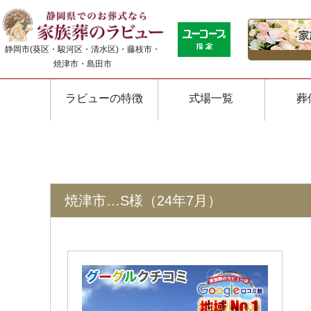
静岡市(葵区・駿河区・清水区)・藤枝市・
焼津市・島田市
ラビューの特徴
式場一覧
葬
焼津市…S様（24年7月）