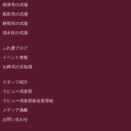
2023年6月
焼津市の式場
ラビュー清水飯田
(29)
島田市の式場
2023年5月
ラビュー西焼津
(77)
静岡市の式場
2023年4月
ラビュー島田六合
(28)
清水区の式場
2023年3月
ラビュー静岡籠上
(3)
2023年2月
ラビュー金谷
(1)
ふれ愛ブログ
2023年1月
イベント情報
ラビュー藤枝本町
(7)
お葬式の豆知識
2022年12月
2022年11月
スタッフ紹介
2022年10月
ラビュー倶楽部
2022年9月
ラビュー倶楽部仮会員登録
2022年8月
メディア掲載
お問い合わせ
2022年7月
2022年6月