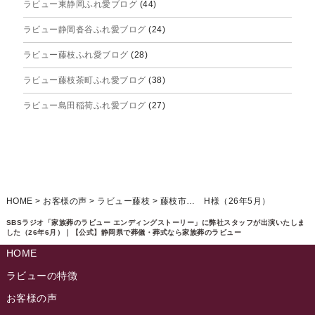
ラビュー東静岡ふれ愛ブログ
(44)
2025年7月
ラビュー静岡沓谷ふれ愛ブログ
(24)
2025年6月
ラビュー藤枝ふれ愛ブログ
(28)
2025年5月
ラビュー藤枝茶町ふれ愛ブログ
(38)
2025年4月
ラビュー島田稲荷ふれ愛ブログ
(27)
2025年3月
ラビュー焼津石津ふれ愛ブログ
(23)
2025年2月
ラビュー藤枝駅北ふれ愛ブログ
(9)
2025年1月
イベント情報
(224)
ラビュー清水飯田ふれ愛ブログ
(24)
2024年12月
ラビュー静岡下島イベント情報
(92)
HOME
>
お客様の声
>
ラビュー藤枝
>
藤枝市… H様（26年5月）
ラビュー西焼津ふれ愛ブログ
(20)
2024年11月
ラビュー東静岡イベント情報
(90)
SBSラジオ「家族葬のラビュー エンディングストーリー」に弊社スタッフが出演いたしま
ラビュー島田六合ふれ愛ブログ
(5)
した（26年6月）｜【公式】静岡県で葬儀・葬式なら家族葬のラビュー
2024年10月
ラビュー島田稲荷イベント情報
(84)
HOME
ラビュー静岡籠上ふれ愛ブログ
(9)
2024年9月
ラビュー焼津石津イベント情報
(81)
ラビューの特徴
ラビュー金谷ふれ愛ブログ
(6)
2024年8月
お客様の声
ラビュー藤枝茶町イベント情報
(81)
ラビュー草薙ふれ愛ブログ
(3)
2024年7月