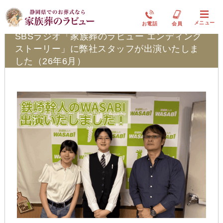
ふれ愛ブログ
メニュー
お電話
会員
SBSラジオ「家族葬のラビュー エンディング
ストーリー」に弊社スタッフが出演いたしま
した（26年6月）