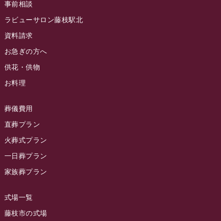
事前相談
ラビュー藤枝イベント情報
(83)
2024年6月
ラビューサロン藤枝駅北
ラビュー静岡沓谷イベント情報
(83)
2024年5月
資料請求
ラビュー藤枝駅北イベント情報
(71)
2024年4月
お急ぎの方へ
お葬式の豆知識
(59)
ラビュー清水飯田イベント情報
(56)
供花・供物
2024年3月
お客様の声
(891)
ラビュー西焼津イベント情報
(42)
お料理
2024年2月
ラビュー静岡下島
(54)
ラビュー島田六合イベント情報
(31)
2024年1月
ラビュー東静岡
(66)
葬儀費用
ラビュー静岡籠上イベント情報
(25)
2023年12月
ラビューリビング静岡沓谷
(50)
直葬プラン
ラビュー金谷イベント情報
(18)
2023年11月
火葬式プラン
ラビュー藤枝
(190)
ラビュー藤枝本町イベント情報
(18)
一日葬プラン
2023年10月
ラビュー藤枝茶町
(89)
ラビュー草薙イベント情報
(10)
家族葬プラン
2023年9月
ラビュー島田稲荷
(130)
ラビュー藤枝田沼イベント情報
(3)
2023年8月
ラビュー焼津石津
(113)
式場一覧
2023年7月
ラビュー藤枝駅北
(56)
藤枝市の式場