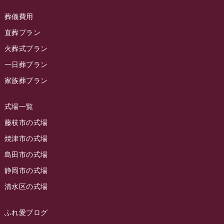
ラビュー島田六合イベント情報
(31)
2024年1月
ラビュー東静岡
(66)
葬儀費用
ラビュー静岡籠上イベント情報
(25)
2023年12月
ラビューリビング静岡沓谷
(50)
直葬プラン
ラビュー金谷イベント情報
(18)
2023年11月
火葬式プラン
ラビュー藤枝
(190)
ラビュー藤枝本町イベント情報
(18)
一日葬プラン
2023年10月
ラビュー藤枝茶町
(89)
ラビュー草薙イベント情報
(10)
家族葬プラン
2023年9月
ラビュー島田稲荷
(130)
ラビュー藤枝田沼イベント情報
(3)
2023年8月
ラビュー焼津石津
(113)
式場一覧
2023年7月
ラビュー藤枝駅北
(56)
藤枝市の式場
2023年6月
焼津市の式場
ラビュー清水飯田
(29)
島田市の式場
2023年5月
ラビュー西焼津
(77)
静岡市の式場
2023年4月
ラビュー島田六合
(28)
清水区の式場
2023年3月
ラビュー静岡籠上
(3)
2023年2月
ラビュー金谷
(1)
ふれ愛ブログ