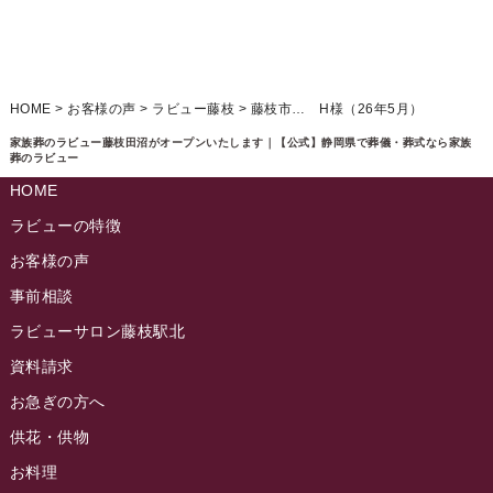
2025年2月
ラビュー藤枝駅北ふれ愛ブログ
(9)
2025年1月
イベント情報
(224)
ラビュー清水飯田ふれ愛ブログ
(24)
2024年12月
ラビュー静岡下島イベント情報
(92)
HOME
>
お客様の声
>
ラビュー藤枝
>
藤枝市… H様（26年5月）
ラビュー西焼津ふれ愛ブログ
(20)
2024年11月
ラビュー東静岡イベント情報
(90)
家族葬のラビュー藤枝田沼がオープンいたします｜【公式】静岡県で葬儀・葬式なら家族
ラビュー島田六合ふれ愛ブログ
(5)
葬のラビュー
2024年10月
ラビュー島田稲荷イベント情報
(84)
HOME
ラビュー静岡籠上ふれ愛ブログ
(9)
2024年9月
ラビュー焼津石津イベント情報
(81)
ラビューの特徴
ラビュー金谷ふれ愛ブログ
(6)
2024年8月
お客様の声
ラビュー藤枝茶町イベント情報
(81)
ラビュー草薙ふれ愛ブログ
(3)
2024年7月
事前相談
ラビュー藤枝イベント情報
(83)
2024年6月
ラビューサロン藤枝駅北
ラビュー静岡沓谷イベント情報
(83)
2024年5月
資料請求
ラビュー藤枝駅北イベント情報
(71)
2024年4月
お急ぎの方へ
お葬式の豆知識
(59)
ラビュー清水飯田イベント情報
(56)
供花・供物
2024年3月
お客様の声
(891)
ラビュー西焼津イベント情報
(42)
お料理
2024年2月
ラビュー静岡下島
(54)