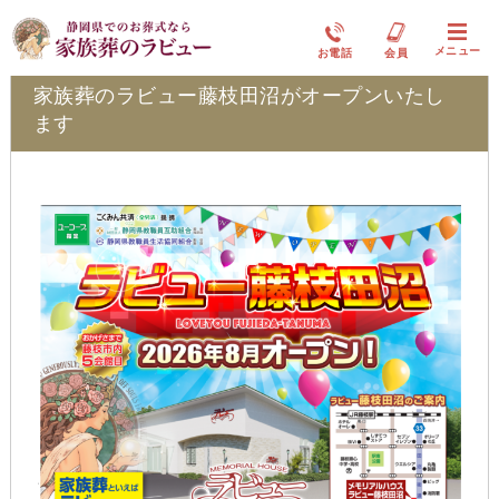
イベント情報
メニュー
お電話
会員
家族葬のラビュー藤枝田沼がオープンいたし
ます