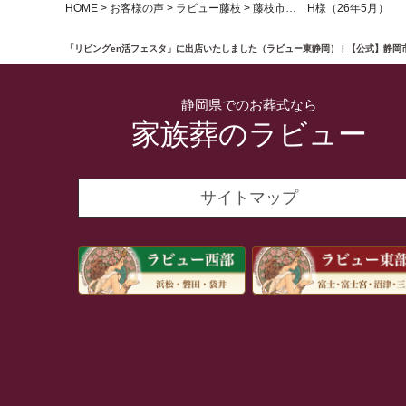
HOME
>
お客様の声
>
ラビュー藤枝
>
藤枝市… H様（26年5月）
「リビングen活フェスタ」に出店いたしました（ラビュー東静岡） | 【公式】静
静岡県でのお葬式なら
家族葬のラビュー
サイトマップ