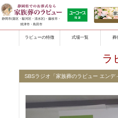
静岡市(葵区・駿河区・清水区)・藤枝市・
焼津市・島田市
ラビューの特徴
式場一覧
葬
ラ
SBSラジオ「家族葬のラビュー エンデ