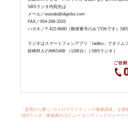
SBSラジオ内宛先は
メール／wasabi@digisbs.com
FAX／054-288-3333
ハガキ／〒422-8680（郵便番号のみでOKです）S
ラジオはスマートフォンアプリ「radiko」でタイ
鉄崎幹人のWASABI （11時台） | SBSラジオ |
「姿勢から磨く♪カイロプラクティック健康講座」を開催
SBSラジオ「家族葬のラビュー エンディングストーリ