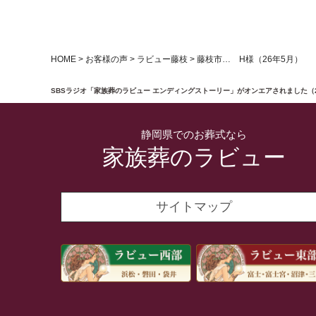
HOME
>
お客様の声
>
ラビュー藤枝
>
藤枝市… H様（26年5月）
SBSラジオ「家族葬のラビュー エンディングストーリー」がオンエアされました（
静岡県でのお葬式なら
家族葬のラビュー
サイトマップ