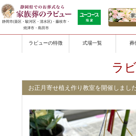
静岡市(葵区・駿河区・清水区)・藤枝市・
焼津市・島田市
ラビューの特徴
式場一覧
葬
ラ
お正月寄せ植え作り教室を開催しました