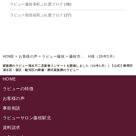
ラビュー藤枝茶町ふれ愛ブログ
(38)
2025年4月
ラビュー島田稲荷ふれ愛ブログ
(27)
2025年3月
ラビュー焼津石津ふれ愛ブログ
(23)
2025年2月
ラビュー藤枝駅北ふれ愛ブログ
(9)
2025年1月
イベント情報
(224)
ラビュー清水飯田ふれ愛ブログ
(24)
2024年12月
ラビュー静岡下島イベント情報
(92)
HOME
>
お客様の声
>
ラビュー藤枝
>
藤枝市… H様（26年5月）
ラビュー西焼津ふれ愛ブログ
(20)
2024年11月
ラビュー東静岡イベント情報
(90)
家族葬のラビュー清水不二見新春コンサートを開催しました（24年1月） | 【公式】静岡市
ラビュー島田六合ふれ愛ブログ
(5)
清水区・葵区・駿河区の葬儀・葬式家族葬のラビュー
2024年10月
ラビュー島田稲荷イベント情報
(84)
HOME
ラビュー静岡籠上ふれ愛ブログ
(9)
2024年9月
ラビュー焼津石津イベント情報
(81)
ラビューの特徴
ラビュー金谷ふれ愛ブログ
(6)
2024年8月
お客様の声
ラビュー藤枝茶町イベント情報
(81)
ラビュー草薙ふれ愛ブログ
(3)
2024年7月
事前相談
ラビュー藤枝イベント情報
(83)
2024年6月
ラビューサロン藤枝駅北
ラビュー静岡沓谷イベント情報
(83)
2024年5月
資料請求
ラビュー藤枝駅北イベント情報
(71)
2024年4月