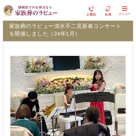
ラビュー清水不二見ふれ愛ブログ
メニュー
お電話
会員
家族葬のラビュー清水不二見新春コンサート
を開催しました（24年1月）