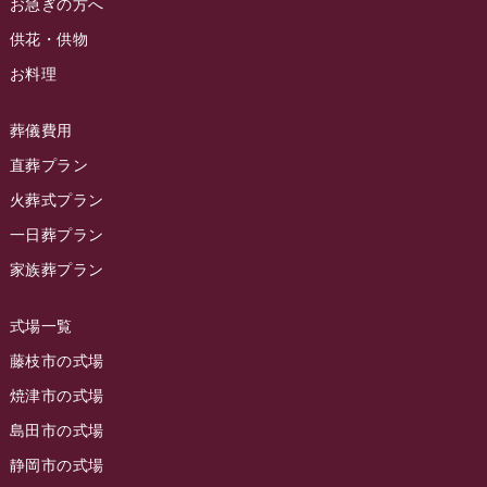
お急ぎの方へ
お葬式の豆知識
(59)
ラビュー清水飯田イベント情報
(56)
供花・供物
2024年3月
お客様の声
(891)
ラビュー西焼津イベント情報
(42)
お料理
2024年2月
ラビュー静岡下島
(54)
ラビュー島田六合イベント情報
(31)
2024年1月
ラビュー東静岡
(66)
葬儀費用
ラビュー静岡籠上イベント情報
(25)
2023年12月
ラビューリビング静岡沓谷
(50)
直葬プラン
ラビュー金谷イベント情報
(18)
2023年11月
火葬式プラン
ラビュー藤枝
(190)
ラビュー藤枝本町イベント情報
(18)
一日葬プラン
2023年10月
ラビュー藤枝茶町
(89)
ラビュー草薙イベント情報
(10)
家族葬プラン
2023年9月
ラビュー島田稲荷
(130)
ラビュー藤枝田沼イベント情報
(3)
2023年8月
ラビュー焼津石津
(113)
式場一覧
2023年7月
ラビュー藤枝駅北
(56)
藤枝市の式場
2023年6月
焼津市の式場
ラビュー清水飯田
(29)
島田市の式場
2023年5月
ラビュー西焼津
(77)
静岡市の式場
2023年4月
ラビュー島田六合
(28)