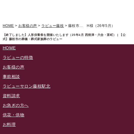
ラビュー藤枝駅北ふれ愛ブログ
(9)
2025年1月
イベント情報
(224)
ラビュー清水飯田ふれ愛ブログ
(24)
2024年12月
ラビュー静岡下島イベント情報
(92)
HOME
>
お客様の声
>
ラビュー藤枝
>
藤枝市… H様（26年5月）
ラビュー西焼津ふれ愛ブログ
(20)
2024年11月
ラビュー東静岡イベント情報
(90)
【終了しました】人形供養祭を開催いたします（25年4月 西焼津・六合・茶町） | 【公
ラビュー島田六合ふれ愛ブログ
(5)
式】藤枝市の葬儀・葬式家族葬のラビュー
2024年10月
ラビュー島田稲荷イベント情報
(84)
HOME
ラビュー静岡籠上ふれ愛ブログ
(9)
2024年9月
ラビュー焼津石津イベント情報
(81)
ラビューの特徴
ラビュー金谷ふれ愛ブログ
(6)
2024年8月
お客様の声
ラビュー藤枝茶町イベント情報
(81)
ラビュー草薙ふれ愛ブログ
(3)
2024年7月
事前相談
ラビュー藤枝イベント情報
(83)
2024年6月
ラビューサロン藤枝駅北
ラビュー静岡沓谷イベント情報
(83)
2024年5月
資料請求
ラビュー藤枝駅北イベント情報
(71)
2024年4月
お急ぎの方へ
お葬式の豆知識
(59)
ラビュー清水飯田イベント情報
(56)
供花・供物
2024年3月
お客様の声
(891)
ラビュー西焼津イベント情報
(42)
お料理
2024年2月
ラビュー静岡下島
(54)
ラビュー島田六合イベント情報
(31)