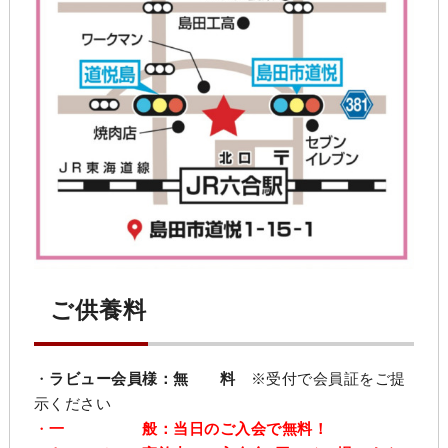
ご供養料
・
ラビュー会員様：無 料
※受付で会員証をご提
示ください
・
一 般：
当日
のご入会で無料！