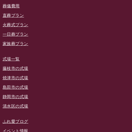
2024年1月
ラビュー東静岡
(66)
葬儀費用
ラビュー静岡籠上イベント情報
(25)
2023年12月
ラビューリビング静岡沓谷
(50)
直葬プラン
ラビュー金谷イベント情報
(18)
2023年11月
火葬式プラン
ラビュー藤枝
(190)
ラビュー藤枝本町イベント情報
(18)
一日葬プラン
2023年10月
ラビュー藤枝茶町
(89)
ラビュー草薙イベント情報
(10)
家族葬プラン
2023年9月
ラビュー島田稲荷
(130)
ラビュー藤枝田沼イベント情報
(3)
2023年8月
ラビュー焼津石津
(113)
式場一覧
2023年7月
ラビュー藤枝駅北
(56)
藤枝市の式場
2023年6月
焼津市の式場
ラビュー清水飯田
(29)
島田市の式場
2023年5月
ラビュー西焼津
(77)
静岡市の式場
2023年4月
ラビュー島田六合
(28)
清水区の式場
2023年3月
ラビュー静岡籠上
(3)
2023年2月
ラビュー金谷
(1)
ふれ愛ブログ
2023年1月
イベント情報
ラビュー藤枝本町
(7)