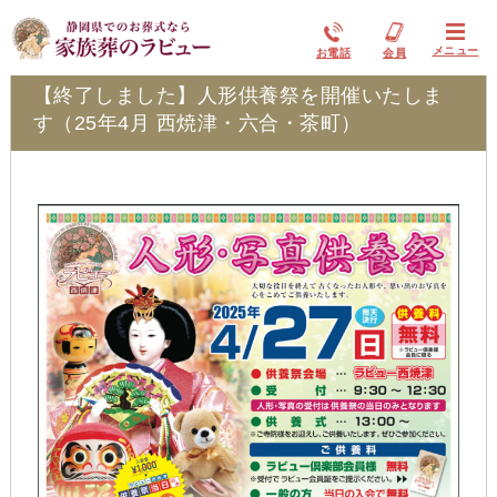
イベント情報
メニュー
お電話
会員
【終了しました】人形供養祭を開催いたしま
す（25年4月 西焼津・六合・茶町）