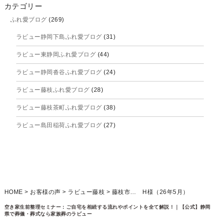
2025年10月
カテゴリー
ふれ愛ブログ
(269)
2025年9月
ラビュー静岡下島ふれ愛ブログ
(31)
2025年8月
ラビュー東静岡ふれ愛ブログ
(44)
2025年7月
ラビュー静岡沓谷ふれ愛ブログ
(24)
2025年6月
ラビュー藤枝ふれ愛ブログ
(28)
2025年5月
ラビュー藤枝茶町ふれ愛ブログ
(38)
2025年4月
ラビュー島田稲荷ふれ愛ブログ
(27)
2025年3月
ラビュー焼津石津ふれ愛ブログ
(23)
2025年2月
ラビュー藤枝駅北ふれ愛ブログ
(9)
2025年1月
イベント情報
(224)
ラビュー清水飯田ふれ愛ブログ
(24)
2024年12月
ラビュー静岡下島イベント情報
(92)
HOME
>
お客様の声
>
ラビュー藤枝
>
藤枝市… H様（26年5月）
ラビュー西焼津ふれ愛ブログ
(20)
2024年11月
ラビュー東静岡イベント情報
(90)
空き家生前整理セミナー：ご自宅を相続する流れやポイントを全て解説！｜【公式】静岡
ラビュー島田六合ふれ愛ブログ
(5)
県で葬儀・葬式なら家族葬のラビュー
2024年10月