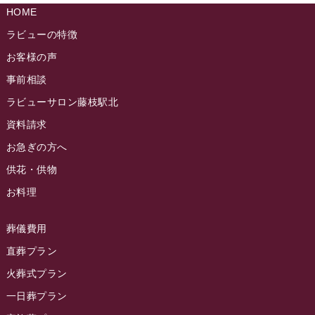
ラビュー島田稲荷イベント情報
(84)
HOME
ラビュー静岡籠上ふれ愛ブログ
(9)
2024年9月
ラビュー焼津石津イベント情報
(81)
ラビューの特徴
ラビュー金谷ふれ愛ブログ
(6)
2024年8月
お客様の声
ラビュー藤枝茶町イベント情報
(81)
ラビュー草薙ふれ愛ブログ
(3)
2024年7月
事前相談
ラビュー藤枝イベント情報
(83)
2024年6月
ラビューサロン藤枝駅北
ラビュー静岡沓谷イベント情報
(83)
2024年5月
資料請求
ラビュー藤枝駅北イベント情報
(71)
2024年4月
お急ぎの方へ
お葬式の豆知識
(59)
ラビュー清水飯田イベント情報
(56)
供花・供物
2024年3月
お客様の声
(891)
ラビュー西焼津イベント情報
(42)
お料理
2024年2月
ラビュー静岡下島
(54)
ラビュー島田六合イベント情報
(31)
2024年1月
ラビュー東静岡
(66)
葬儀費用
ラビュー静岡籠上イベント情報
(25)
2023年12月
ラビューリビング静岡沓谷
(50)
直葬プラン
ラビュー金谷イベント情報
(18)
2023年11月
火葬式プラン
ラビュー藤枝
(190)
ラビュー藤枝本町イベント情報
(18)
一日葬プラン
2023年10月
ラビュー藤枝茶町
(89)
ラビュー草薙イベント情報
(10)