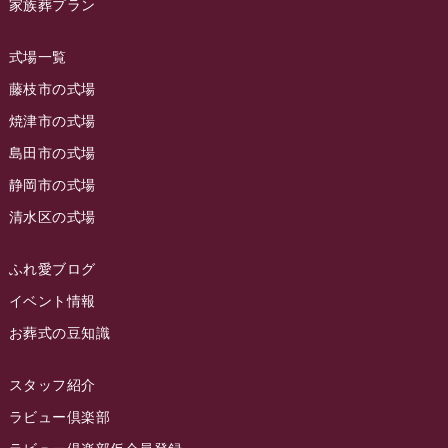
家族葬プラン
2023年9月
ラビュー島田稲荷
(130)
ラビュー藤枝田沼イベント情報
(3)
2023年8月
ラビュー焼津石津
(113)
式場一覧
2023年7月
ラビュー藤枝駅北
(56)
藤枝市の式場
2023年6月
焼津市の式場
ラビュー清水飯田
(29)
島田市の式場
2023年5月
ラビュー西焼津
(77)
静岡市の式場
2023年4月
ラビュー島田六合
(28)
清水区の式場
2023年3月
ラビュー静岡籠上
(3)
2023年2月
ラビュー金谷
(1)
ふれ愛ブログ
2023年1月
イベント情報
ラビュー藤枝本町
(7)
お葬式の豆知識
2022年12月
2022年11月
スタッフ紹介
2022年10月
ラビュー倶楽部
2022年9月