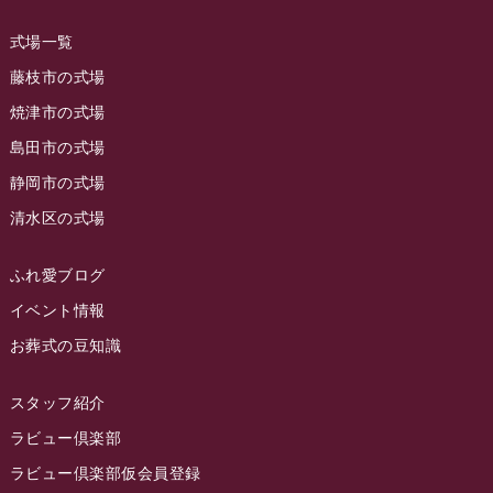
ラビュー藤枝田沼イベント情報
(3)
2023年8月
ラビュー焼津石津
(113)
式場一覧
2023年7月
ラビュー藤枝駅北
(56)
藤枝市の式場
2023年6月
焼津市の式場
ラビュー清水飯田
(29)
島田市の式場
2023年5月
ラビュー西焼津
(77)
静岡市の式場
2023年4月
ラビュー島田六合
(28)
清水区の式場
2023年3月
ラビュー静岡籠上
(3)
2023年2月
ラビュー金谷
(1)
ふれ愛ブログ
2023年1月
イベント情報
ラビュー藤枝本町
(7)
お葬式の豆知識
2022年12月
2022年11月
スタッフ紹介
2022年10月
ラビュー倶楽部
2022年9月
ラビュー倶楽部仮会員登録