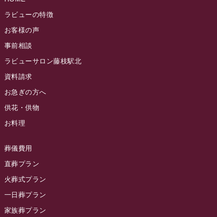
ラビュー静岡籠上ふれ愛ブログ
(9)
2024年9月
ラビュー焼津石津イベント情報
(81)
ラビューの特徴
ラビュー金谷ふれ愛ブログ
(6)
2024年8月
お客様の声
ラビュー藤枝茶町イベント情報
(81)
ラビュー草薙ふれ愛ブログ
(3)
2024年7月
事前相談
ラビュー藤枝イベント情報
(83)
2024年6月
ラビューサロン藤枝駅北
ラビュー静岡沓谷イベント情報
(83)
2024年5月
資料請求
ラビュー藤枝駅北イベント情報
(71)
2024年4月
お急ぎの方へ
お葬式の豆知識
(59)
ラビュー清水飯田イベント情報
(56)
供花・供物
2024年3月
お客様の声
(891)
ラビュー西焼津イベント情報
(42)
お料理
2024年2月
ラビュー静岡下島
(54)
ラビュー島田六合イベント情報
(31)
2024年1月
ラビュー東静岡
(66)
葬儀費用
ラビュー静岡籠上イベント情報
(25)
2023年12月
ラビューリビング静岡沓谷
(50)
直葬プラン
ラビュー金谷イベント情報
(18)
2023年11月
火葬式プラン
ラビュー藤枝
(190)
ラビュー藤枝本町イベント情報
(18)
一日葬プラン
2023年10月
ラビュー藤枝茶町
(89)
ラビュー草薙イベント情報
(10)
家族葬プラン
2023年9月
ラビュー島田稲荷
(130)