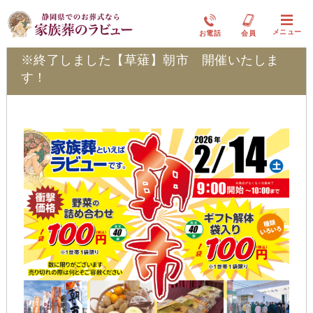
ラビュー草薙イベント情報
メニュー
お電話
会員
※終了しました【草薙】朝市 開催いたしま
す！