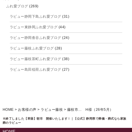
ふれ愛ブログ
(269)
2025年9月
ラビュー静岡下島ふれ愛ブログ
(31)
2025年8月
ラビュー東静岡ふれ愛ブログ
(44)
2025年7月
ラビュー静岡沓谷ふれ愛ブログ
(24)
2025年6月
ラビュー藤枝ふれ愛ブログ
(28)
2025年5月
ラビュー藤枝茶町ふれ愛ブログ
(38)
2025年4月
ラビュー島田稲荷ふれ愛ブログ
(27)
2025年3月
ラビュー焼津石津ふれ愛ブログ
(23)
2025年2月
ラビュー藤枝駅北ふれ愛ブログ
(9)
2025年1月
イベント情報
(224)
ラビュー清水飯田ふれ愛ブログ
(24)
2024年12月
ラビュー静岡下島イベント情報
(92)
HOME
>
お客様の声
>
ラビュー藤枝
>
藤枝市… H様（26年5月）
ラビュー西焼津ふれ愛ブログ
(20)
2024年11月
ラビュー東静岡イベント情報
(90)
※終了しました【草薙】朝市 開催いたします！｜【公式】静岡県で葬儀・葬式なら家族
ラビュー島田六合ふれ愛ブログ
(5)
葬のラビュー
2024年10月
ラビュー島田稲荷イベント情報
(84)
HOME