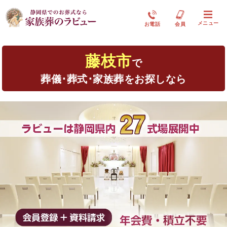
メニュー
お電話
会員
藤枝市
で
葬儀･葬式･家族葬をお探しなら