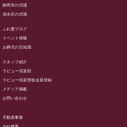
静岡市の式場
2023年4月
ラビュー島田六合
(28)
清水区の式場
2023年3月
ラビュー静岡籠上
(3)
2023年2月
ラビュー金谷
(1)
ふれ愛ブログ
2023年1月
イベント情報
ラビュー藤枝本町
(7)
お葬式の豆知識
2022年12月
2022年11月
スタッフ紹介
2022年10月
ラビュー倶楽部
2022年9月
ラビュー倶楽部仮会員登録
2022年8月
メディア掲載
お問い合わせ
2022年7月
2022年6月
不動産事業
2022年5月
会社概要