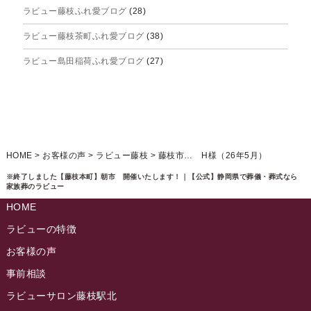
ラビュー藤枝ふれ愛ブログ
(28)
2025年5月
ラビュー藤枝茶町ふれ愛ブログ
(38)
2025年4月
ラビュー島田稲荷ふれ愛ブログ
(27)
2025年3月
ラビュー焼津石津ふれ愛ブログ
(23)
2025年2月
ラビュー藤枝駅北ふれ愛ブログ
(9)
2025年1月
イベント情報
(224)
ラビュー清水飯田ふれ愛ブログ
(24)
2024年12月
ラビュー静岡下島イベント情報
(92)
HOME
>
お客様の声
>
ラビュー藤枝
>
藤枝市… H様（26年5月）
ラビュー西焼津ふれ愛ブログ
(20)
2024年11月
ラビュー東静岡イベント情報
(90)
※終了しました【藤枝本町】朝市 開催いたします！｜【公式】静岡県で葬儀・葬式なら
ラビュー島田六合ふれ愛ブログ
(5)
家族葬のラビュー
2024年10月
ラビュー島田稲荷イベント情報
(84)
HOME
ラビュー静岡籠上ふれ愛ブログ
(9)
2024年9月
ラビュー焼津石津イベント情報
(81)
ラビューの特徴
ラビュー金谷ふれ愛ブログ
(6)
2024年8月
お客様の声
ラビュー藤枝茶町イベント情報
(81)
ラビュー草薙ふれ愛ブログ
(3)
2024年7月
事前相談
ラビュー藤枝イベント情報
(83)
2024年6月
ラビューサロン藤枝駅北
ラビュー静岡沓谷イベント情報
(83)