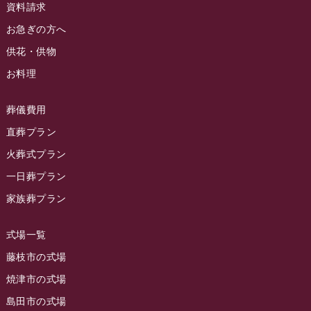
2024年5月
資料請求
ラビュー藤枝駅北イベント情報
(71)
2024年4月
お急ぎの方へ
お葬式の豆知識
(59)
ラビュー清水飯田イベント情報
(56)
供花・供物
2024年3月
お客様の声
(891)
ラビュー西焼津イベント情報
(42)
お料理
2024年2月
ラビュー静岡下島
(54)
ラビュー島田六合イベント情報
(31)
2024年1月
ラビュー東静岡
(66)
葬儀費用
ラビュー静岡籠上イベント情報
(25)
2023年12月
ラビューリビング静岡沓谷
(50)
直葬プラン
ラビュー金谷イベント情報
(18)
2023年11月
火葬式プラン
ラビュー藤枝
(190)
ラビュー藤枝本町イベント情報
(18)
一日葬プラン
2023年10月
ラビュー藤枝茶町
(89)
ラビュー草薙イベント情報
(10)
家族葬プラン
2023年9月
ラビュー島田稲荷
(130)
ラビュー藤枝田沼イベント情報
(3)
2023年8月
ラビュー焼津石津
(113)
式場一覧
2023年7月
ラビュー藤枝駅北
(56)
藤枝市の式場
2023年6月
焼津市の式場
ラビュー清水飯田
(29)
島田市の式場
2023年5月
ラビュー西焼津
(77)