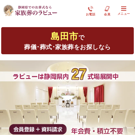
メニュー
お電話
会員
島田市
で
葬儀･葬式･家族葬をお探しなら