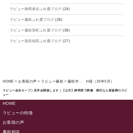
ラビュー静岡沓谷ふれ愛ブログ
(24)
2025年6月
ラビュー藤枝ふれ愛ブログ
(28)
2025年5月
ラビュー藤枝茶町ふれ愛ブログ
(38)
2025年4月
ラビュー島田稲荷ふれ愛ブログ
(27)
2025年3月
ラビュー焼津石津ふれ愛ブログ
(23)
2025年2月
ラビュー藤枝駅北ふれ愛ブログ
(9)
2025年1月
イベント情報
(224)
ラビュー清水飯田ふれ愛ブログ
(24)
2024年12月
ラビュー静岡下島イベント情報
(92)
HOME
>
お客様の声
>
ラビュー藤枝
>
藤枝市… H様（26年5月）
ラビュー西焼津ふれ愛ブログ
(20)
2024年11月
ラビュー東静岡イベント情報
(90)
ラビュー金谷オープン見学会開催します｜【公式】静岡県で葬儀・葬式なら家族葬のラビ
ラビュー島田六合ふれ愛ブログ
(5)
ュー
2024年10月
ラビュー島田稲荷イベント情報
(84)
HOME
ラビュー静岡籠上ふれ愛ブログ
(9)
2024年9月
ラビュー焼津石津イベント情報
(81)
ラビューの特徴
ラビュー金谷ふれ愛ブログ
(6)
2024年8月
お客様の声
ラビュー藤枝茶町イベント情報
(81)
ラビュー草薙ふれ愛ブログ
(3)
2024年7月
事前相談