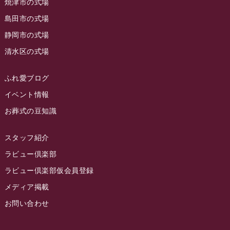
2023年6月
焼津市の式場
ラビュー清水飯田
(29)
島田市の式場
2023年5月
ラビュー西焼津
(77)
静岡市の式場
2023年4月
ラビュー島田六合
(28)
清水区の式場
2023年3月
ラビュー静岡籠上
(3)
2023年2月
ラビュー金谷
(1)
ふれ愛ブログ
2023年1月
イベント情報
ラビュー藤枝本町
(7)
お葬式の豆知識
2022年12月
2022年11月
スタッフ紹介
2022年10月
ラビュー倶楽部
2022年9月
ラビュー倶楽部仮会員登録
2022年8月
メディア掲載
お問い合わせ
2022年7月
2022年6月