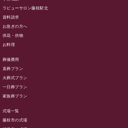
ラビュー藤枝イベント情報
(83)
2024年6月
ラビューサロン藤枝駅北
ラビュー静岡沓谷イベント情報
(83)
2024年5月
資料請求
ラビュー藤枝駅北イベント情報
(71)
2024年4月
お急ぎの方へ
お葬式の豆知識
(59)
ラビュー清水飯田イベント情報
(56)
供花・供物
2024年3月
お客様の声
(891)
ラビュー西焼津イベント情報
(42)
お料理
2024年2月
ラビュー静岡下島
(54)
ラビュー島田六合イベント情報
(31)
2024年1月
ラビュー東静岡
(66)
葬儀費用
ラビュー静岡籠上イベント情報
(25)
2023年12月
ラビューリビング静岡沓谷
(50)
直葬プラン
ラビュー金谷イベント情報
(18)
2023年11月
火葬式プラン
ラビュー藤枝
(190)
ラビュー藤枝本町イベント情報
(18)
一日葬プラン
2023年10月
ラビュー藤枝茶町
(89)
ラビュー草薙イベント情報
(10)
家族葬プラン
2023年9月
ラビュー島田稲荷
(130)
ラビュー藤枝田沼イベント情報
(3)
2023年8月
ラビュー焼津石津
(113)
式場一覧
2023年7月
ラビュー藤枝駅北
(56)
藤枝市の式場