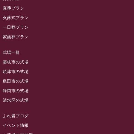
ラビュー静岡籠上イベント情報
(25)
2023年12月
ラビューリビング静岡沓谷
(50)
直葬プラン
ラビュー金谷イベント情報
(18)
2023年11月
火葬式プラン
ラビュー藤枝
(190)
ラビュー藤枝本町イベント情報
(18)
一日葬プラン
2023年10月
ラビュー藤枝茶町
(89)
ラビュー草薙イベント情報
(10)
家族葬プラン
2023年9月
ラビュー島田稲荷
(130)
ラビュー藤枝田沼イベント情報
(3)
2023年8月
ラビュー焼津石津
(113)
式場一覧
2023年7月
ラビュー藤枝駅北
(56)
藤枝市の式場
2023年6月
焼津市の式場
ラビュー清水飯田
(29)
島田市の式場
2023年5月
ラビュー西焼津
(77)
静岡市の式場
2023年4月
ラビュー島田六合
(28)
清水区の式場
2023年3月
ラビュー静岡籠上
(3)
2023年2月
ラビュー金谷
(1)
ふれ愛ブログ
2023年1月
イベント情報
ラビュー藤枝本町
(7)