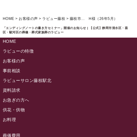
イベント情報
(224)
ラビュー清水飯田ふれ愛ブログ
(24)
2024年12月
ラビュー静岡下島イベント情報
(92)
HOME
>
お客様の声
>
ラビュー藤枝
>
藤枝市… H様（26年5月）
ラビュー西焼津ふれ愛ブログ
(20)
2024年11月
ラビュー東静岡イベント情報
(90)
「エンディングノートの書き方セミナー」開催のお知らせ | 【公式】静岡市清水区・葵
ラビュー島田六合ふれ愛ブログ
(5)
区・駿河区の葬儀・葬式家族葬のラビュー
2024年10月
ラビュー島田稲荷イベント情報
(84)
HOME
ラビュー静岡籠上ふれ愛ブログ
(9)
2024年9月
ラビュー焼津石津イベント情報
(81)
ラビューの特徴
ラビュー金谷ふれ愛ブログ
(6)
2024年8月
お客様の声
ラビュー藤枝茶町イベント情報
(81)
ラビュー草薙ふれ愛ブログ
(3)
2024年7月
事前相談
ラビュー藤枝イベント情報
(83)
2024年6月
ラビューサロン藤枝駅北
ラビュー静岡沓谷イベント情報
(83)
2024年5月
資料請求
ラビュー藤枝駅北イベント情報
(71)
2024年4月
お急ぎの方へ
お葬式の豆知識
(59)
ラビュー清水飯田イベント情報
(56)
供花・供物
2024年3月
お客様の声
(891)
ラビュー西焼津イベント情報
(42)
お料理
2024年2月
ラビュー静岡下島
(54)
ラビュー島田六合イベント情報
(31)
2024年1月
ラビュー東静岡
(66)
葬儀費用