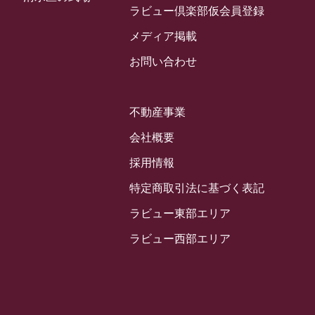
2024年3月
ラビュー倶楽部仮会員登録
お客様の声
(891)
ラビュー西焼津イベント情報
(42)
2024年2月
ラビュー静岡下島
メディア掲載
(54)
ラビュー島田六合イベント情報
(31)
2024年1月
ラビュー東静岡
お問い合わせ
(66)
ラビュー静岡籠上イベント情報
(25)
2023年12月
ラビューリビング静岡沓谷
(50)
ラビュー金谷イベント情報
(18)
2023年11月
ラビュー藤枝
不動産事業
(190)
ラビュー藤枝本町イベント情報
(18)
2023年10月
ラビュー藤枝茶町
会社概要
(89)
ラビュー草薙イベント情報
(10)
2023年9月
ラビュー島田稲荷
採用情報
(130)
ラビュー藤枝田沼イベント情報
(3)
2023年8月
ラビュー焼津石津
特定商取引法に基づく表記
(113)
2023年7月
ラビュー藤枝駅北
ラビュー東部エリア
(56)
2023年6月
ラビュー清水飯田
ラビュー西部エリア
(29)
2023年5月
ラビュー西焼津
(77)
2023年4月
ラビュー島田六合
(28)
2023年3月
ラビュー静岡籠上
(3)