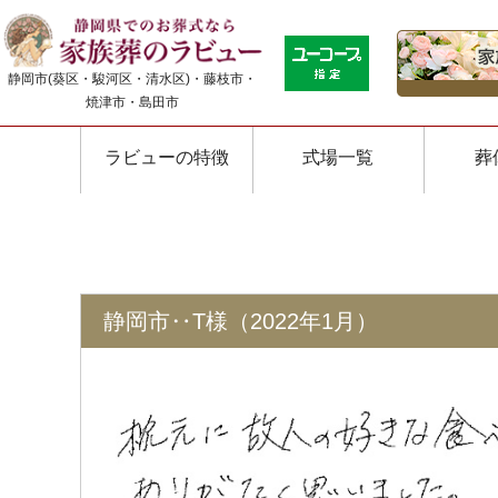
静岡市(葵区・駿河区・清水区)・藤枝市・
焼津市・島田市
ラビューの特徴
式場一覧
葬
静岡市‥T様（2022年1月）