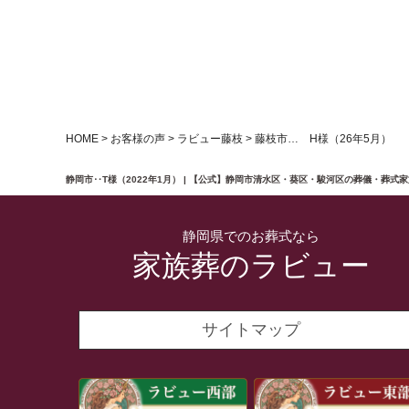
HOME
>
お客様の声
>
ラビュー藤枝
>
藤枝市… H様（26年5月）
静岡市‥T様（2022年1月） | 【公式】静岡市清水区・葵区・駿河区の葬儀・葬式
静岡県でのお葬式なら
家族葬のラビュー
サイトマップ