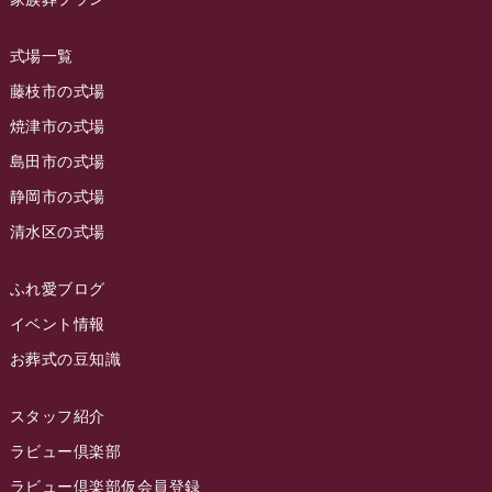
2023年9月
ラビュー島田稲荷
(130)
ラビュー藤枝田沼イベント情報
(3)
2023年8月
ラビュー焼津石津
(113)
式場一覧
2023年7月
ラビュー藤枝駅北
(56)
藤枝市の式場
2023年6月
焼津市の式場
ラビュー清水飯田
(29)
島田市の式場
2023年5月
ラビュー西焼津
(77)
静岡市の式場
2023年4月
ラビュー島田六合
(28)
清水区の式場
2023年3月
ラビュー静岡籠上
(3)
2023年2月
ラビュー金谷
(1)
ふれ愛ブログ
2023年1月
イベント情報
ラビュー藤枝本町
(7)
お葬式の豆知識
2022年12月
2022年11月
スタッフ紹介
2022年10月
ラビュー倶楽部
2022年9月
ラビュー倶楽部仮会員登録