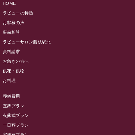
ラビュー島田稲荷イベント情報
(84)
HOME
ラビュー静岡籠上ふれ愛ブログ
(9)
2024年9月
ラビュー焼津石津イベント情報
(81)
ラビューの特徴
ラビュー金谷ふれ愛ブログ
(6)
2024年8月
お客様の声
ラビュー藤枝茶町イベント情報
(81)
ラビュー草薙ふれ愛ブログ
(3)
2024年7月
事前相談
ラビュー藤枝イベント情報
(83)
2024年6月
ラビューサロン藤枝駅北
ラビュー静岡沓谷イベント情報
(83)
2024年5月
資料請求
ラビュー藤枝駅北イベント情報
(71)
2024年4月
お急ぎの方へ
お葬式の豆知識
(59)
ラビュー清水飯田イベント情報
(56)
供花・供物
2024年3月
お客様の声
(891)
ラビュー西焼津イベント情報
(42)
お料理
2024年2月
ラビュー静岡下島
(54)
ラビュー島田六合イベント情報
(31)
2024年1月
ラビュー東静岡
(66)
葬儀費用
ラビュー静岡籠上イベント情報
(25)
2023年12月
ラビューリビング静岡沓谷
(50)
直葬プラン
ラビュー金谷イベント情報
(18)
2023年11月
火葬式プラン
ラビュー藤枝
(190)
ラビュー藤枝本町イベント情報
(18)
一日葬プラン
2023年10月
ラビュー藤枝茶町
(89)
ラビュー草薙イベント情報
(10)
家族葬プラン