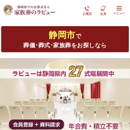
メニュー
お電話
会員
静岡市
で
葬儀･葬式･家族葬をお探しなら