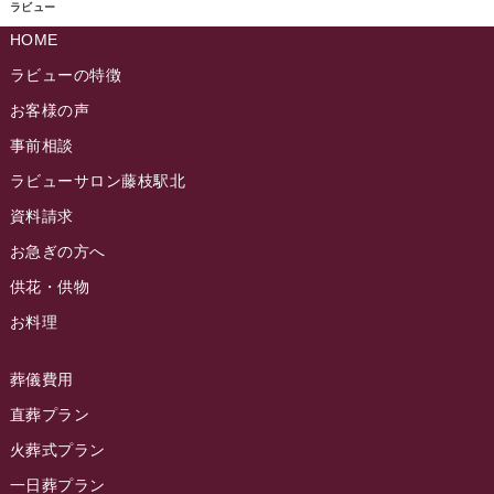
ラビュー島田六合ふれ愛ブログ
(5)
ラビュー
2024年10月
ラビュー島田稲荷イベント情報
(84)
HOME
ラビュー静岡籠上ふれ愛ブログ
(9)
2024年9月
ラビュー焼津石津イベント情報
(81)
ラビューの特徴
ラビュー金谷ふれ愛ブログ
(6)
2024年8月
お客様の声
ラビュー藤枝茶町イベント情報
(81)
ラビュー草薙ふれ愛ブログ
(3)
2024年7月
事前相談
ラビュー藤枝イベント情報
(83)
2024年6月
ラビューサロン藤枝駅北
ラビュー静岡沓谷イベント情報
(83)
2024年5月
資料請求
ラビュー藤枝駅北イベント情報
(71)
2024年4月
お急ぎの方へ
お葬式の豆知識
(59)
ラビュー清水飯田イベント情報
(56)
供花・供物
2024年3月
お客様の声
(891)
ラビュー西焼津イベント情報
(42)
お料理
2024年2月
ラビュー静岡下島
(54)
ラビュー島田六合イベント情報
(31)
2024年1月
ラビュー東静岡
(66)
葬儀費用
ラビュー静岡籠上イベント情報
(25)
2023年12月
ラビューリビング静岡沓谷
(50)
直葬プラン
ラビュー金谷イベント情報
(18)
2023年11月
火葬式プラン
ラビュー藤枝
(190)
ラビュー藤枝本町イベント情報
(18)
一日葬プラン
2023年10月
ラビュー藤枝茶町
(89)