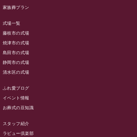
ラビュー草薙イベント情報
(10)
家族葬プラン
2023年9月
ラビュー島田稲荷
(130)
ラビュー藤枝田沼イベント情報
(3)
2023年8月
ラビュー焼津石津
(113)
式場一覧
2023年7月
ラビュー藤枝駅北
(56)
藤枝市の式場
2023年6月
焼津市の式場
ラビュー清水飯田
(29)
島田市の式場
2023年5月
ラビュー西焼津
(77)
静岡市の式場
2023年4月
ラビュー島田六合
(28)
清水区の式場
2023年3月
ラビュー静岡籠上
(3)
2023年2月
ラビュー金谷
(1)
ふれ愛ブログ
2023年1月
イベント情報
ラビュー藤枝本町
(7)
お葬式の豆知識
2022年12月
2022年11月
スタッフ紹介
2022年10月
ラビュー倶楽部