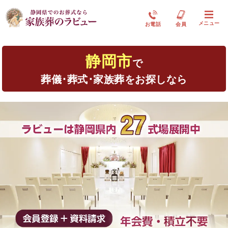
メニュー
お電話
会員
静岡市
で
葬儀･葬式･家族葬をお探しなら