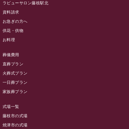
ラビューサロン藤枝駅北
ラビュー静岡沓谷イベント情報
(83)
2024年5月
資料請求
ラビュー藤枝駅北イベント情報
(71)
2024年4月
お急ぎの方へ
お葬式の豆知識
(59)
ラビュー清水飯田イベント情報
(56)
供花・供物
2024年3月
お客様の声
(891)
ラビュー西焼津イベント情報
(42)
お料理
2024年2月
ラビュー静岡下島
(54)
ラビュー島田六合イベント情報
(31)
2024年1月
ラビュー東静岡
(66)
葬儀費用
ラビュー静岡籠上イベント情報
(25)
2023年12月
ラビューリビング静岡沓谷
(50)
直葬プラン
ラビュー金谷イベント情報
(18)
2023年11月
火葬式プラン
ラビュー藤枝
(190)
ラビュー藤枝本町イベント情報
(18)
一日葬プラン
2023年10月
ラビュー藤枝茶町
(89)
ラビュー草薙イベント情報
(10)
家族葬プラン
2023年9月
ラビュー島田稲荷
(130)
ラビュー藤枝田沼イベント情報
(3)
2023年8月
ラビュー焼津石津
(113)
式場一覧
2023年7月
ラビュー藤枝駅北
(56)
藤枝市の式場
2023年6月
焼津市の式場
ラビュー清水飯田
(29)