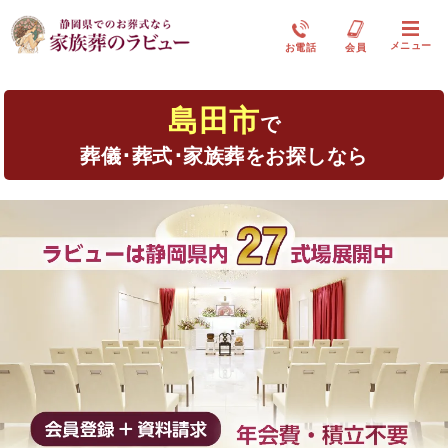
メニュー
お電話
会員
島田市
で
葬儀･葬式･家族葬をお探しなら