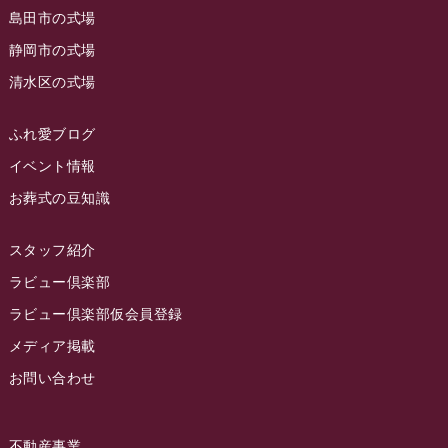
島田市の式場
2023年5月
ラビュー西焼津
(77)
静岡市の式場
2023年4月
ラビュー島田六合
(28)
清水区の式場
2023年3月
ラビュー静岡籠上
(3)
2023年2月
ラビュー金谷
(1)
ふれ愛ブログ
2023年1月
イベント情報
ラビュー藤枝本町
(7)
お葬式の豆知識
2022年12月
2022年11月
スタッフ紹介
2022年10月
ラビュー倶楽部
2022年9月
ラビュー倶楽部仮会員登録
2022年8月
メディア掲載
お問い合わせ
2022年7月
2022年6月
不動産事業