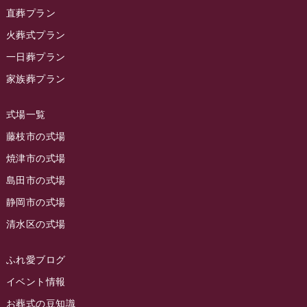
2023年12月
ラビューリビング静岡沓谷
(50)
直葬プラン
ラビュー金谷イベント情報
(18)
2023年11月
火葬式プラン
ラビュー藤枝
(190)
ラビュー藤枝本町イベント情報
(18)
一日葬プラン
2023年10月
ラビュー藤枝茶町
(89)
ラビュー草薙イベント情報
(10)
家族葬プラン
2023年9月
ラビュー島田稲荷
(130)
ラビュー藤枝田沼イベント情報
(3)
2023年8月
ラビュー焼津石津
(113)
式場一覧
2023年7月
ラビュー藤枝駅北
(56)
藤枝市の式場
2023年6月
焼津市の式場
ラビュー清水飯田
(29)
島田市の式場
2023年5月
ラビュー西焼津
(77)
静岡市の式場
2023年4月
ラビュー島田六合
(28)
清水区の式場
2023年3月
ラビュー静岡籠上
(3)
2023年2月
ラビュー金谷
(1)
ふれ愛ブログ
2023年1月
イベント情報
ラビュー藤枝本町
(7)
お葬式の豆知識
2022年12月