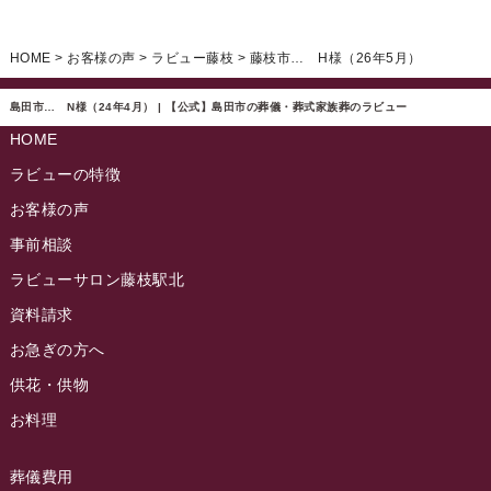
イベント情報
(224)
ラビュー清水飯田ふれ愛ブログ
(24)
2024年12月
ラビュー静岡下島イベント情報
(92)
HOME
>
お客様の声
>
ラビュー藤枝
>
藤枝市… H様（26年5月）
ラビュー西焼津ふれ愛ブログ
(20)
2024年11月
ラビュー東静岡イベント情報
(90)
ラビュー島田六合ふれ愛ブログ
(5)
島田市… N様（24年4月） | 【公式】島田市の葬儀・葬式家族葬のラビュー
2024年10月
ラビュー島田稲荷イベント情報
(84)
HOME
ラビュー静岡籠上ふれ愛ブログ
(9)
2024年9月
ラビュー焼津石津イベント情報
(81)
ラビューの特徴
ラビュー金谷ふれ愛ブログ
(6)
2024年8月
お客様の声
ラビュー藤枝茶町イベント情報
(81)
ラビュー草薙ふれ愛ブログ
(3)
2024年7月
事前相談
ラビュー藤枝イベント情報
(83)
2024年6月
ラビューサロン藤枝駅北
ラビュー静岡沓谷イベント情報
(83)
2024年5月
資料請求
ラビュー藤枝駅北イベント情報
(71)
2024年4月
お急ぎの方へ
お葬式の豆知識
(59)
ラビュー清水飯田イベント情報
(56)
供花・供物
2024年3月
お客様の声
(891)
ラビュー西焼津イベント情報
(42)
お料理
2024年2月
ラビュー静岡下島
(54)
ラビュー島田六合イベント情報
(31)
2024年1月
ラビュー東静岡
(66)
葬儀費用
ラビュー静岡籠上イベント情報
(25)