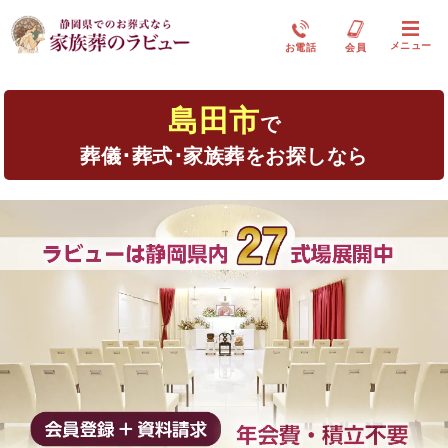
メニュー
お電話
会員
島田市
で
葬儀･葬式･家族葬をお探しなら