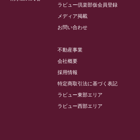
2024年3月
ラビュー倶楽部仮会員登録
お客様の声
(891)
ラビュー西焼津イベント情報
(42)
2024年2月
ラビュー静岡下島
メディア掲載
(54)
ラビュー島田六合イベント情報
(31)
2024年1月
ラビュー東静岡
お問い合わせ
(66)
ラビュー静岡籠上イベント情報
(25)
2023年12月
ラビューリビング静岡沓谷
(50)
ラビュー金谷イベント情報
(18)
2023年11月
ラビュー藤枝
不動産事業
(190)
ラビュー藤枝本町イベント情報
(18)
2023年10月
ラビュー藤枝茶町
会社概要
(89)
ラビュー草薙イベント情報
(10)
2023年9月
ラビュー島田稲荷
採用情報
(130)
ラビュー藤枝田沼イベント情報
(3)
2023年8月
ラビュー焼津石津
特定商取引法に基づく表記
(113)
2023年7月
ラビュー藤枝駅北
ラビュー東部エリア
(56)
2023年6月
ラビュー清水飯田
ラビュー西部エリア
(29)
2023年5月
ラビュー西焼津
(77)
2023年4月
ラビュー島田六合
(28)
2023年3月
ラビュー静岡籠上
(3)