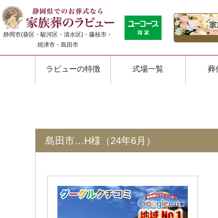
静岡市(葵区・駿河区・清水区)・藤枝市・
焼津市・島田市
ラビューの特徴
式場一覧
葬
島田市…H様（24年6月）