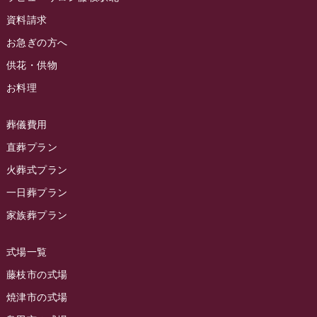
ラビュー静岡沓谷イベント情報
(83)
2024年5月
資料請求
ラビュー藤枝駅北イベント情報
(71)
2024年4月
お急ぎの方へ
お葬式の豆知識
(59)
ラビュー清水飯田イベント情報
(56)
供花・供物
2024年3月
お客様の声
(891)
ラビュー西焼津イベント情報
(42)
お料理
2024年2月
ラビュー静岡下島
(54)
ラビュー島田六合イベント情報
(31)
2024年1月
ラビュー東静岡
(66)
葬儀費用
ラビュー静岡籠上イベント情報
(25)
2023年12月
ラビューリビング静岡沓谷
(50)
直葬プラン
ラビュー金谷イベント情報
(18)
2023年11月
火葬式プラン
ラビュー藤枝
(190)
ラビュー藤枝本町イベント情報
(18)
一日葬プラン
2023年10月
ラビュー藤枝茶町
(89)
ラビュー草薙イベント情報
(10)
家族葬プラン
2023年9月
ラビュー島田稲荷
(130)
ラビュー藤枝田沼イベント情報
(3)
2023年8月
ラビュー焼津石津
(113)
式場一覧
2023年7月
ラビュー藤枝駅北
(56)
藤枝市の式場
2023年6月
焼津市の式場
ラビュー清水飯田
(29)