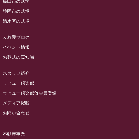
島田市の式場
2023年5月
ラビュー西焼津
(77)
静岡市の式場
2023年4月
ラビュー島田六合
(28)
清水区の式場
2023年3月
ラビュー静岡籠上
(3)
2023年2月
ラビュー金谷
(1)
ふれ愛ブログ
2023年1月
イベント情報
ラビュー藤枝本町
(7)
お葬式の豆知識
2022年12月
2022年11月
スタッフ紹介
2022年10月
ラビュー倶楽部
2022年9月
ラビュー倶楽部仮会員登録
2022年8月
メディア掲載
お問い合わせ
2022年7月
2022年6月
不動産事業
2022年5月