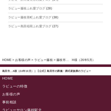
2025年6月
ラビュー藤枝ふれ愛ブログ
(28)
2025年5月
ラビュー藤枝茶町ふれ愛ブログ
(38)
2025年4月
ラビュー島田稲荷ふれ愛ブログ
(27)
2025年3月
ラビュー焼津石津ふれ愛ブログ
(23)
2025年2月
ラビュー藤枝駅北ふれ愛ブログ
(9)
2025年1月
イベント情報
(224)
ラビュー清水飯田ふれ愛ブログ
(24)
2024年12月
ラビュー静岡下島イベント情報
(92)
HOME
>
お客様の声
>
ラビュー藤枝
>
藤枝市… H様（26年5月）
ラビュー西焼津ふれ愛ブログ
(20)
2024年11月
ラビュー東静岡イベント情報
(90)
ラビュー島田六合ふれ愛ブログ
(5)
島田市…A様（24年10月） | 【公式】島田市の葬儀・葬式家族葬のラビュー
2024年10月
ラビュー島田稲荷イベント情報
(84)
HOME
ラビュー静岡籠上ふれ愛ブログ
(9)
2024年9月
ラビュー焼津石津イベント情報
(81)
ラビューの特徴
ラビュー金谷ふれ愛ブログ
(6)
2024年8月
お客様の声
ラビュー藤枝茶町イベント情報
(81)
ラビュー草薙ふれ愛ブログ
(3)
2024年7月
事前相談
ラビュー藤枝イベント情報
(83)
2024年6月
ラビューサロン藤枝駅北