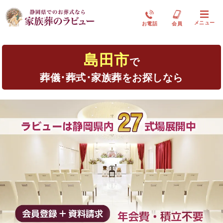
メニュー
お電話
会員
島田市
で
葬儀･葬式･家族葬をお探しなら