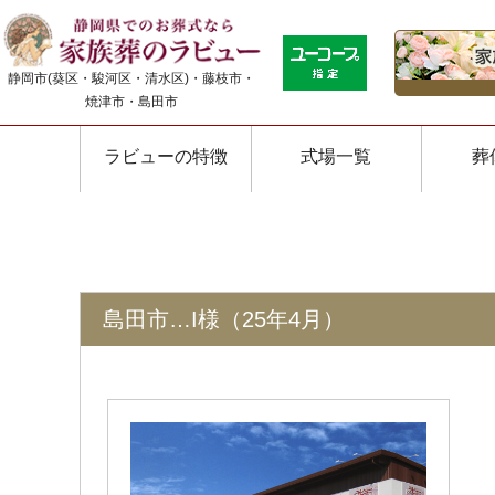
静岡市(葵区・駿河区・清水区)・藤枝市・
焼津市・島田市
ラビューの特徴
式場一覧
葬
島田市…I様（25年4月）