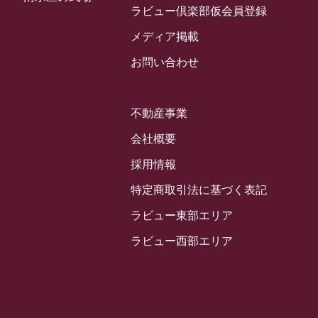
2024年3月
ラビュー倶楽部仮会員登録
お客様の声
(891)
ラビュー西焼津イベント情報
(42)
2024年2月
ラビュー静岡下島
メディア掲載
(54)
ラビュー島田六合イベント情報
(31)
2024年1月
ラビュー東静岡
お問い合わせ
(66)
ラビュー静岡籠上イベント情報
(25)
2023年12月
ラビューリビング静岡沓谷
(50)
ラビュー金谷イベント情報
(18)
2023年11月
ラビュー藤枝
不動産事業
(190)
ラビュー藤枝本町イベント情報
(18)
2023年10月
ラビュー藤枝茶町
会社概要
(89)
ラビュー草薙イベント情報
(10)
2023年9月
ラビュー島田稲荷
採用情報
(130)
ラビュー藤枝田沼イベント情報
(3)
2023年8月
ラビュー焼津石津
特定商取引法に基づく表記
(113)
2023年7月
ラビュー藤枝駅北
ラビュー東部エリア
(56)
2023年6月
ラビュー清水飯田
ラビュー西部エリア
(29)
2023年5月
ラビュー西焼津
(77)
2023年4月
ラビュー島田六合
(28)
2023年3月
ラビュー静岡籠上
(3)