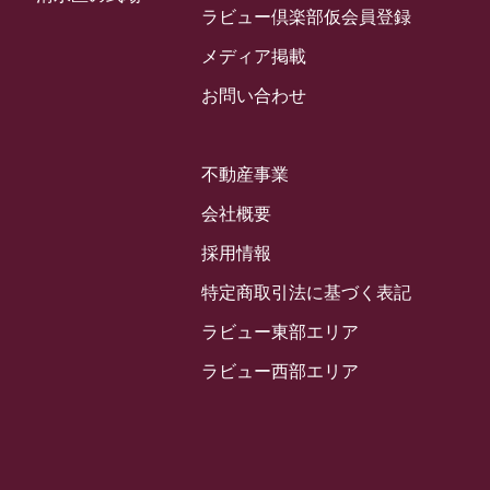
2024年3月
ラビュー倶楽部仮会員登録
お客様の声
(891)
ラビュー西焼津イベント情報
(42)
2024年2月
ラビュー静岡下島
メディア掲載
(54)
ラビュー島田六合イベント情報
(31)
2024年1月
ラビュー東静岡
お問い合わせ
(66)
ラビュー静岡籠上イベント情報
(25)
2023年12月
ラビューリビング静岡沓谷
(50)
ラビュー金谷イベント情報
(18)
2023年11月
ラビュー藤枝
不動産事業
(190)
ラビュー藤枝本町イベント情報
(18)
2023年10月
ラビュー藤枝茶町
会社概要
(89)
ラビュー草薙イベント情報
(10)
2023年9月
ラビュー島田稲荷
採用情報
(130)
ラビュー藤枝田沼イベント情報
(3)
2023年8月
ラビュー焼津石津
特定商取引法に基づく表記
(113)
2023年7月
ラビュー藤枝駅北
ラビュー東部エリア
(56)
2023年6月
ラビュー清水飯田
ラビュー西部エリア
(29)
2023年5月
ラビュー西焼津
(77)
2023年4月
ラビュー島田六合
(28)
2023年3月
ラビュー静岡籠上
(3)