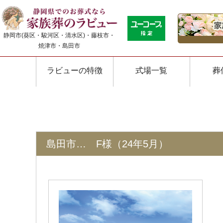
静岡市(葵区・駿河区・清水区)・藤枝市・
焼津市・島田市
ラビューの特徴
式場一覧
葬
島田市… F様（24年5月）