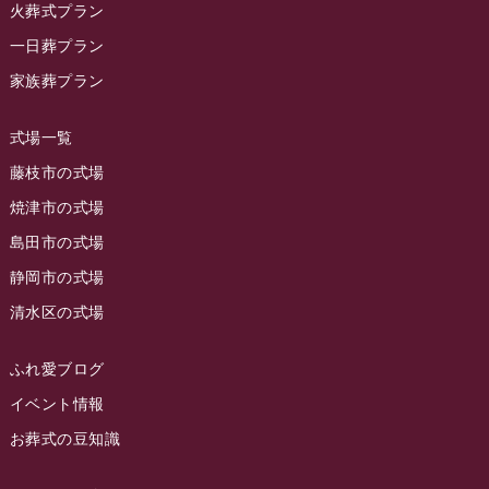
2023年11月
火葬式プラン
ラビュー藤枝
(190)
ラビュー藤枝本町イベント情報
(18)
一日葬プラン
2023年10月
ラビュー藤枝茶町
(89)
ラビュー草薙イベント情報
(10)
家族葬プラン
2023年9月
ラビュー島田稲荷
(130)
ラビュー藤枝田沼イベント情報
(3)
2023年8月
ラビュー焼津石津
(113)
式場一覧
2023年7月
ラビュー藤枝駅北
(56)
藤枝市の式場
2023年6月
焼津市の式場
ラビュー清水飯田
(29)
島田市の式場
2023年5月
ラビュー西焼津
(77)
静岡市の式場
2023年4月
ラビュー島田六合
(28)
清水区の式場
2023年3月
ラビュー静岡籠上
(3)
2023年2月
ラビュー金谷
(1)
ふれ愛ブログ
2023年1月
イベント情報
ラビュー藤枝本町
(7)
お葬式の豆知識
2022年12月
2022年11月