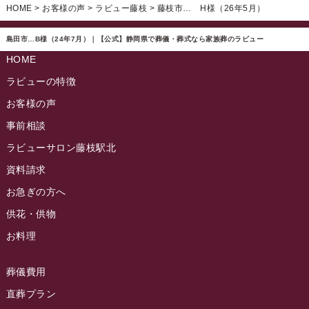
ラビュー静岡下島イベント情報
(92)
HOME
>
お客様の声
>
ラビュー藤枝
>
藤枝市… H様（26年5月）
ラビュー西焼津ふれ愛ブログ
(20)
2024年11月
ラビュー東静岡イベント情報
(90)
ラビュー島田六合ふれ愛ブログ
(5)
島田市…B様（24年7月）｜【公式】静岡県で葬儀・葬式なら家族葬のラビュー
2024年10月
ラビュー島田稲荷イベント情報
(84)
HOME
ラビュー静岡籠上ふれ愛ブログ
(9)
2024年9月
ラビュー焼津石津イベント情報
(81)
ラビューの特徴
ラビュー金谷ふれ愛ブログ
(6)
2024年8月
お客様の声
ラビュー藤枝茶町イベント情報
(81)
ラビュー草薙ふれ愛ブログ
(3)
2024年7月
事前相談
ラビュー藤枝イベント情報
(83)
2024年6月
ラビューサロン藤枝駅北
ラビュー静岡沓谷イベント情報
(83)
2024年5月
資料請求
ラビュー藤枝駅北イベント情報
(71)
2024年4月
お急ぎの方へ
お葬式の豆知識
(59)
ラビュー清水飯田イベント情報
(56)
供花・供物
2024年3月
お客様の声
(891)
ラビュー西焼津イベント情報
(42)
お料理
2024年2月
ラビュー静岡下島
(54)
ラビュー島田六合イベント情報
(31)
2024年1月
ラビュー東静岡
(66)
葬儀費用
ラビュー静岡籠上イベント情報
(25)
2023年12月
ラビューリビング静岡沓谷
(50)
直葬プラン
ラビュー金谷イベント情報
(18)