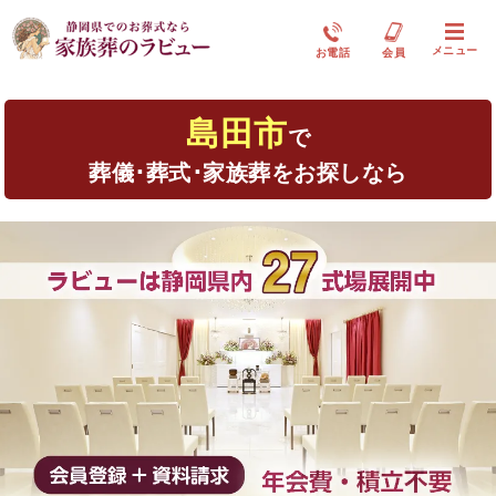
メニュー
お電話
会員
島田市
で
葬儀･葬式･家族葬をお探しなら