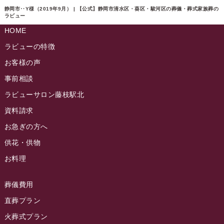
ラビュー東静岡イベント情報
(90)
静岡市‥Y様（2019年9月） | 【公式】静岡市清水区・葵区・駿河区の葬儀・葬式家族葬の
ラビュー島田六合ふれ愛ブログ
(5)
ラビュー
2024年10月
ラビュー島田稲荷イベント情報
(84)
HOME
ラビュー静岡籠上ふれ愛ブログ
(9)
2024年9月
ラビュー焼津石津イベント情報
(81)
ラビューの特徴
ラビュー金谷ふれ愛ブログ
(6)
2024年8月
お客様の声
ラビュー藤枝茶町イベント情報
(81)
ラビュー草薙ふれ愛ブログ
(3)
2024年7月
事前相談
ラビュー藤枝イベント情報
(83)
2024年6月
ラビューサロン藤枝駅北
ラビュー静岡沓谷イベント情報
(83)
2024年5月
資料請求
ラビュー藤枝駅北イベント情報
(71)
2024年4月
お急ぎの方へ
お葬式の豆知識
(59)
ラビュー清水飯田イベント情報
(56)
供花・供物
2024年3月
お客様の声
(891)
ラビュー西焼津イベント情報
(42)
お料理
2024年2月
ラビュー静岡下島
(54)
ラビュー島田六合イベント情報
(31)
2024年1月
ラビュー東静岡
(66)
葬儀費用
ラビュー静岡籠上イベント情報
(25)
2023年12月
ラビューリビング静岡沓谷
(50)
直葬プラン
ラビュー金谷イベント情報
(18)
2023年11月
火葬式プラン
ラビュー藤枝
(190)