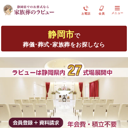
メニュー
お電話
会員
静岡市
で
葬儀･葬式･家族葬をお探しなら