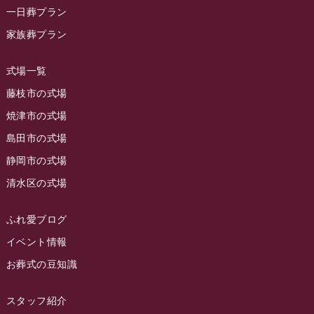
ラビュー藤枝本町イベント情報
(18)
一日葬プラン
2023年10月
ラビュー藤枝茶町
(89)
ラビュー草薙イベント情報
(10)
家族葬プラン
2023年9月
ラビュー島田稲荷
(130)
ラビュー藤枝田沼イベント情報
(3)
2023年8月
ラビュー焼津石津
(113)
式場一覧
2023年7月
ラビュー藤枝駅北
(56)
藤枝市の式場
2023年6月
焼津市の式場
ラビュー清水飯田
(29)
島田市の式場
2023年5月
ラビュー西焼津
(77)
静岡市の式場
2023年4月
ラビュー島田六合
(28)
清水区の式場
2023年3月
ラビュー静岡籠上
(3)
2023年2月
ラビュー金谷
(1)
ふれ愛ブログ
2023年1月
イベント情報
ラビュー藤枝本町
(7)
お葬式の豆知識
2022年12月
2022年11月
スタッフ紹介