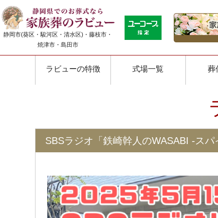
静岡市(葵区・駿河区・清水区)・藤枝市・
焼津市・島田市
ラビューの特徴
式場一覧
葬
SBSラジオ「鉄崎幹人のWASABI -