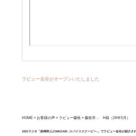
ラビュー金谷がオープンいたしました
HOME
>
お客様の声
>
ラビュー藤枝
>
藤枝市… H様（26年5月）
SBSラジオ「鉄崎幹人のWASABI -スパイススクーピー-」でラビュー金谷が紹