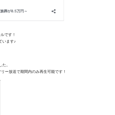
ールです！
ています♪
した。
ムフリー放送で期間内のみ再生可能です
！