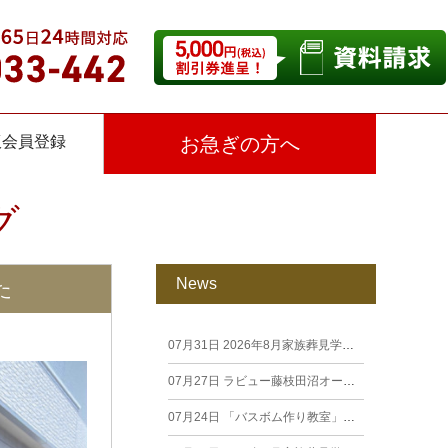
仮会員登録
お急ぎの方へ
グ
News
た
07月31日
2026年8月家族葬見学相談会
07月27日
ラビュー藤枝田沼オープン見学会を開催します。
07月24日
「バスボム作り教室」開催しました（26年7月籠上）