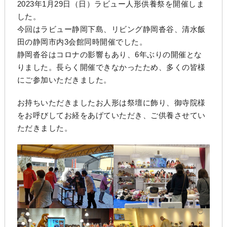
2023年1月29日（日）ラビュー人形供養祭を開催しま
した。
今回は
ラビュー静岡下島
、
リビング静岡沓谷
、
清水飯
田
の静岡市内3会館同時開催でした。
静岡沓谷はコロナの影響もあり、6年ぶりの開催とな
りました。長らく開催できなかったため、多くの皆様
にご参加いただきました。
お持ちいただきましたお人形は祭壇に飾り、御寺院様
をお呼びしてお経をあげていただき、ご供養させてい
ただきました。