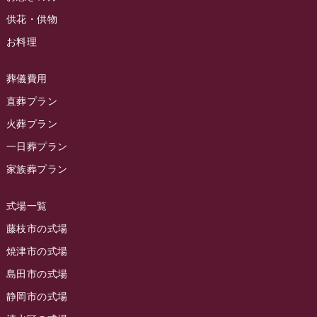
ラビュー清水飯田イベント情報
(56)
供花・供物
2024年3月
お客様の声
(891)
ラビュー西焼津イベント情報
(42)
お料理
2024年2月
ラビュー静岡下島
(54)
ラビュー島田六合イベント情報
(31)
2024年1月
ラビュー東静岡
(66)
葬儀費用
ラビュー静岡籠上イベント情報
(25)
2023年12月
ラビューリビング静岡沓谷
(50)
直葬プラン
ラビュー金谷イベント情報
(18)
2023年11月
火葬プラン
ラビュー藤枝
(190)
ラビュー藤枝本町イベント情報
(18)
一日葬プラン
2023年10月
ラビュー藤枝茶町
(89)
ラビュー草薙イベント情報
(10)
家族葬プラン
2023年9月
ラビュー島田稲荷
(130)
ラビュー藤枝田沼イベント情報
(3)
2023年8月
ラビュー焼津石津
(113)
式場一覧
2023年7月
ラビュー藤枝駅北
(56)
藤枝市の式場
2023年6月
焼津市の式場
ラビュー清水飯田
(29)
島田市の式場
2023年5月
ラビュー西焼津
(77)
静岡市の式場
2023年4月
ラビュー島田六合
(28)