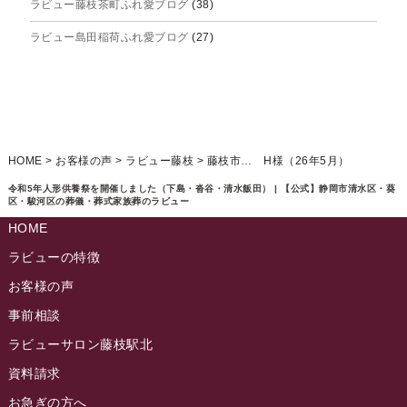
ラビュー藤枝茶町ふれ愛ブログ
(38)
2025年4月
ラビュー島田稲荷ふれ愛ブログ
(27)
2025年3月
ラビュー焼津石津ふれ愛ブログ
(23)
2025年2月
ラビュー藤枝駅北ふれ愛ブログ
(9)
2025年1月
イベント情報
(224)
ラビュー清水飯田ふれ愛ブログ
(24)
2024年12月
ラビュー静岡下島イベント情報
(92)
HOME
>
お客様の声
>
ラビュー藤枝
>
藤枝市… H様（26年5月）
ラビュー西焼津ふれ愛ブログ
(20)
2024年11月
ラビュー東静岡イベント情報
(90)
令和5年人形供養祭を開催しました（下島・沓谷・清水飯田） | 【公式】静岡市清水区・葵
ラビュー島田六合ふれ愛ブログ
(5)
区・駿河区の葬儀・葬式家族葬のラビュー
2024年10月
ラビュー島田稲荷イベント情報
(84)
HOME
ラビュー静岡籠上ふれ愛ブログ
(9)
2024年9月
ラビュー焼津石津イベント情報
(81)
ラビューの特徴
ラビュー金谷ふれ愛ブログ
(6)
2024年8月
お客様の声
ラビュー藤枝茶町イベント情報
(81)
ラビュー草薙ふれ愛ブログ
(3)
2024年7月
事前相談
ラビュー藤枝イベント情報
(83)
2024年6月
ラビューサロン藤枝駅北
ラビュー静岡沓谷イベント情報
(83)
2024年5月
資料請求
ラビュー藤枝駅北イベント情報
(71)
2024年4月
お急ぎの方へ
お葬式の豆知識
(59)