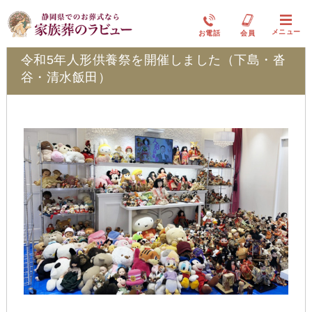
ラビュー清水飯田ふれ愛ブログ
メニュー
お電話
会員
令和5年人形供養祭を開催しました（下島・沓
谷・清水飯田）