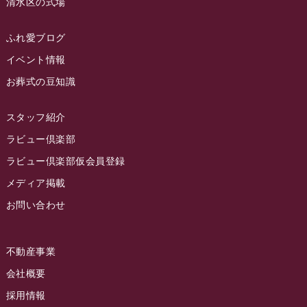
清水区の式場
2023年3月
ラビュー静岡籠上
(3)
2023年2月
ラビュー金谷
(1)
ふれ愛ブログ
2023年1月
イベント情報
ラビュー藤枝本町
(7)
お葬式の豆知識
2022年12月
2022年11月
スタッフ紹介
2022年10月
ラビュー倶楽部
2022年9月
ラビュー倶楽部仮会員登録
2022年8月
メディア掲載
お問い合わせ
2022年7月
2022年6月
不動産事業
2022年5月
会社概要
2022年4月
採用情報
2022年3月