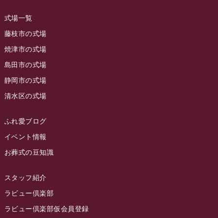
ラビュー藤枝田沼イベント情報
(3)
2023年8月
ラビュー焼津石津
(113)
式場一覧
2023年7月
ラビュー藤枝駅北
(56)
藤枝市の式場
2023年6月
焼津市の式場
ラビュー清水飯田
(29)
島田市の式場
2023年5月
ラビュー西焼津
(77)
静岡市の式場
2023年4月
ラビュー島田六合
(28)
清水区の式場
2023年3月
ラビュー静岡籠上
(3)
2023年2月
ラビュー金谷
(1)
ふれ愛ブログ
2023年1月
イベント情報
ラビュー藤枝本町
(7)
お葬式の豆知識
2022年12月
2022年11月
スタッフ紹介
2022年10月
ラビュー倶楽部
2022年9月
ラビュー倶楽部仮会員登録