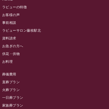
ラビュー静岡籠上ふれ愛ブログ
(9)
2024年9月
ラビュー焼津石津イベント情報
(81)
ラビューの特徴
ラビュー金谷ふれ愛ブログ
(6)
2024年8月
お客様の声
ラビュー藤枝茶町イベント情報
(81)
ラビュー草薙ふれ愛ブログ
(3)
2024年7月
事前相談
ラビュー藤枝イベント情報
(83)
2024年6月
ラビューサロン藤枝駅北
ラビュー静岡沓谷イベント情報
(83)
2024年5月
資料請求
ラビュー藤枝駅北イベント情報
(71)
2024年4月
お急ぎの方へ
お葬式の豆知識
(59)
ラビュー清水飯田イベント情報
(56)
供花・供物
2024年3月
お客様の声
(891)
ラビュー西焼津イベント情報
(42)
お料理
2024年2月
ラビュー静岡下島
(54)
ラビュー島田六合イベント情報
(31)
2024年1月
ラビュー東静岡
(66)
葬儀費用
ラビュー静岡籠上イベント情報
(25)
2023年12月
ラビューリビング静岡沓谷
(50)
直葬プラン
ラビュー金谷イベント情報
(18)
2023年11月
火葬プラン
ラビュー藤枝
(190)
ラビュー藤枝本町イベント情報
(18)
一日葬プラン
2023年10月
ラビュー藤枝茶町
(89)
ラビュー草薙イベント情報
(10)
家族葬プラン
2023年9月
ラビュー島田稲荷
(130)