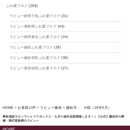
ふれ愛ブログ
(269)
2025年9月
ラビュー静岡下島ふれ愛ブログ
(31)
2025年8月
ラビュー東静岡ふれ愛ブログ
(44)
2025年7月
ラビュー静岡沓谷ふれ愛ブログ
(24)
2025年6月
ラビュー藤枝ふれ愛ブログ
(28)
2025年5月
ラビュー藤枝茶町ふれ愛ブログ
(38)
2025年4月
ラビュー島田稲荷ふれ愛ブログ
(27)
2025年3月
ラビュー焼津石津ふれ愛ブログ
(23)
2025年2月
ラビュー藤枝駅北ふれ愛ブログ
(9)
2025年1月
イベント情報
(224)
ラビュー清水飯田ふれ愛ブログ
(24)
2024年12月
ラビュー静岡下島イベント情報
(92)
HOME
>
お客様の声
>
ラビュー藤枝
>
藤枝市… H様（26年5月）
ラビュー西焼津ふれ愛ブログ
(20)
2024年11月
ラビュー東静岡イベント情報
(90)
事前相談サロンでシャドウボックス・ちぎり絵作品展開催します！ | 【公式】藤枝市の葬
ラビュー島田六合ふれ愛ブログ
(5)
儀・葬式家族葬のラビュー
2024年10月
ラビュー島田稲荷イベント情報
(84)
HOME