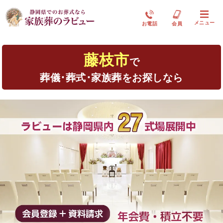
メニュー
お電話
会員
藤枝市
で
葬儀･葬式･家族葬をお探しなら