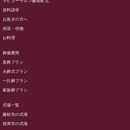
ラビューサロン藤枝駅北
ラビュー静岡沓谷イベント情報
(83)
2024年5月
資料請求
ラビュー藤枝駅北イベント情報
(71)
2024年4月
お急ぎの方へ
お葬式の豆知識
(59)
ラビュー清水飯田イベント情報
(56)
供花・供物
2024年3月
お客様の声
(891)
ラビュー西焼津イベント情報
(42)
お料理
2024年2月
ラビュー静岡下島
(54)
ラビュー島田六合イベント情報
(31)
2024年1月
ラビュー東静岡
(66)
葬儀費用
ラビュー静岡籠上イベント情報
(25)
2023年12月
ラビューリビング静岡沓谷
(50)
直葬プラン
ラビュー金谷イベント情報
(18)
2023年11月
火葬式プラン
ラビュー藤枝
(190)
ラビュー藤枝本町イベント情報
(18)
一日葬プラン
2023年10月
ラビュー藤枝茶町
(89)
ラビュー草薙イベント情報
(10)
家族葬プラン
2023年9月
ラビュー島田稲荷
(130)
ラビュー藤枝田沼イベント情報
(3)
2023年8月
ラビュー焼津石津
(113)
式場一覧
2023年7月
ラビュー藤枝駅北
(56)
藤枝市の式場
2023年6月
焼津市の式場
ラビュー清水飯田
(29)