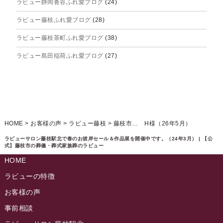
ラビュー静岡沓谷ふれ愛ブログ
(24)
2025年6月
ラビュー藤枝ふれ愛ブログ
(28)
2025年5月
ラビュー藤枝茶町ふれ愛ブログ
(38)
2025年4月
ラビュー島田稲荷ふれ愛ブログ
(27)
2025年3月
ラビュー焼津石津ふれ愛ブログ
(23)
2025年2月
ラビュー藤枝駅北ふれ愛ブログ
(9)
2025年1月
イベント情報
(224)
ラビュー清水飯田ふれ愛ブログ
(24)
2024年12月
ラビュー静岡下島イベント情報
(92)
HOME
>
お客様の声
>
ラビュー藤枝
>
藤枝市… H様（26年5月）
ラビュー西焼津ふれ愛ブログ
(20)
2024年11月
ラビュー東静岡イベント情報
(90)
ラビューサロン藤枝駅北で春のお彼岸セール＆作品展を開催中です。（24年3月） | 【公
ラビュー島田六合ふれ愛ブログ
(5)
式】藤枝市の葬儀・葬式家族葬のラビュー
2024年10月
ラビュー島田稲荷イベント情報
(84)
HOME
ラビュー静岡籠上ふれ愛ブログ
(9)
2024年9月
ラビュー焼津石津イベント情報
(81)
ラビューの特徴
ラビュー金谷ふれ愛ブログ
(6)
2024年8月
お客様の声
ラビュー藤枝茶町イベント情報
(81)
ラビュー草薙ふれ愛ブログ
(3)
2024年7月
事前相談
ラビュー藤枝イベント情報
(83)
2024年6月