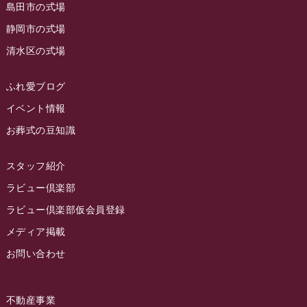
島田市の式場
2023年5月
ラビュー西焼津
(77)
静岡市の式場
2023年4月
ラビュー島田六合
(28)
清水区の式場
2023年3月
ラビュー静岡籠上
(3)
2023年2月
ラビュー金谷
(1)
ふれ愛ブログ
2023年1月
イベント情報
ラビュー藤枝本町
(7)
お葬式の豆知識
2022年12月
2022年11月
スタッフ紹介
2022年10月
ラビュー倶楽部
2022年9月
ラビュー倶楽部仮会員登録
2022年8月
メディア掲載
お問い合わせ
2022年7月
2022年6月
不動産事業
2022年5月