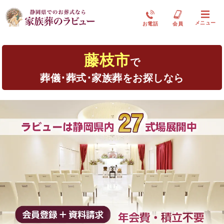
メニュー
お電話
会員
藤枝市
で
葬儀･葬式･家族葬をお探しなら