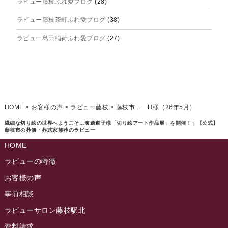
ラビュー藤枝ふれ愛ブログ
(28)
2025年5月
ラビュー藤枝茶町ふれ愛ブログ
(38)
2025年4月
ラビュー島田稲荷ふれ愛ブログ
(27)
2025年3月
ラビュー焼津石津ふれ愛ブログ
(23)
2025年2月
ラビュー藤枝駅北ふれ愛ブログ
(9)
2025年1月
イベント情報
(224)
ラビュー清水飯田ふれ愛ブログ
(24)
2024年12月
ラビュー静岡下島イベント情報
(92)
HOME
>
お客様の声
>
ラビュー藤枝
>
藤枝市… H様（26年5月）
ラビュー西焼津ふれ愛ブログ
(20)
2024年11月
ラビュー東静岡イベント情報
(90)
繊細な切り絵の世界へようこそ…渡邊道子様「切り絵アート作品展」を開催！ | 【公式】
ラビュー島田六合ふれ愛ブログ
(5)
藤枝市の葬儀・葬式家族葬のラビュー
2024年10月
ラビュー島田稲荷イベント情報
(84)
HOME
ラビュー静岡籠上ふれ愛ブログ
(9)
2024年9月
ラビュー焼津石津イベント情報
(81)
ラビューの特徴
ラビュー金谷ふれ愛ブログ
(6)
2024年8月
お客様の声
ラビュー藤枝茶町イベント情報
(81)
ラビュー草薙ふれ愛ブログ
(3)
2024年7月
事前相談
ラビュー藤枝イベント情報
(83)
2024年6月
ラビューサロン藤枝駅北
ラビュー静岡沓谷イベント情報
(83)
2024年5月
資料請求