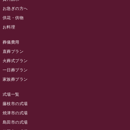
ラビュー藤枝駅北イベント情報
(71)
2024年4月
お急ぎの方へ
お葬式の豆知識
(59)
ラビュー清水飯田イベント情報
(56)
供花・供物
2024年3月
お客様の声
(891)
ラビュー西焼津イベント情報
(42)
お料理
2024年2月
ラビュー静岡下島
(54)
ラビュー島田六合イベント情報
(31)
2024年1月
ラビュー東静岡
(66)
葬儀費用
ラビュー静岡籠上イベント情報
(25)
2023年12月
ラビューリビング静岡沓谷
(50)
直葬プラン
ラビュー金谷イベント情報
(18)
2023年11月
火葬式プラン
ラビュー藤枝
(190)
ラビュー藤枝本町イベント情報
(18)
一日葬プラン
2023年10月
ラビュー藤枝茶町
(89)
ラビュー草薙イベント情報
(10)
家族葬プラン
2023年9月
ラビュー島田稲荷
(130)
ラビュー藤枝田沼イベント情報
(3)
2023年8月
ラビュー焼津石津
(113)
式場一覧
2023年7月
ラビュー藤枝駅北
(56)
藤枝市の式場
2023年6月
焼津市の式場
ラビュー清水飯田
(29)
島田市の式場
2023年5月
ラビュー西焼津
(77)