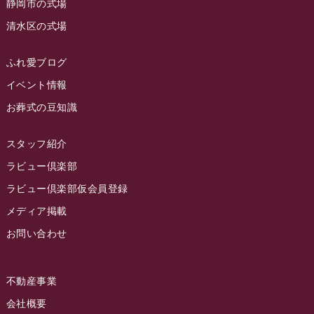
静岡市の式場
2023年4月
ラビュー島田六合
(28)
清水区の式場
2023年3月
ラビュー静岡籠上
(3)
2023年2月
ラビュー金谷
(1)
ふれ愛ブログ
2023年1月
イベント情報
ラビュー藤枝本町
(7)
お葬式の豆知識
2022年12月
2022年11月
スタッフ紹介
2022年10月
ラビュー倶楽部
2022年9月
ラビュー倶楽部仮会員登録
2022年8月
メディア掲載
お問い合わせ
2022年7月
2022年6月
不動産事業
2022年5月
会社概要
2022年4月