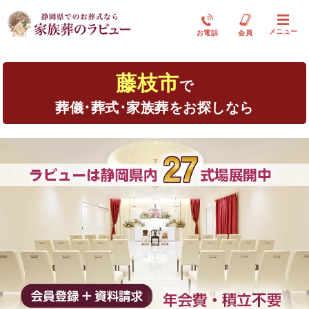
メニュー
お電話
会員
藤枝市
で
葬儀･葬式･家族葬をお探しなら