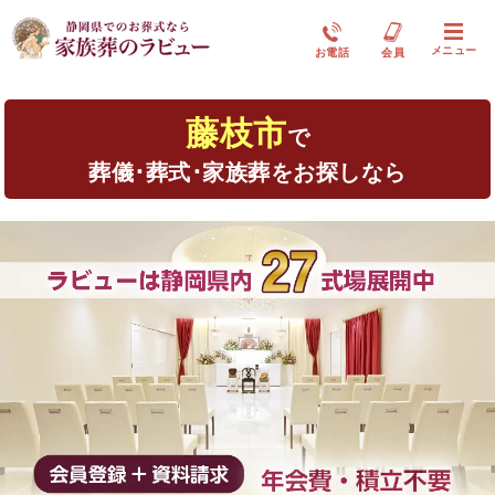
メニュー
お電話
会員
藤枝市
で
葬儀･葬式･家族葬をお探しなら