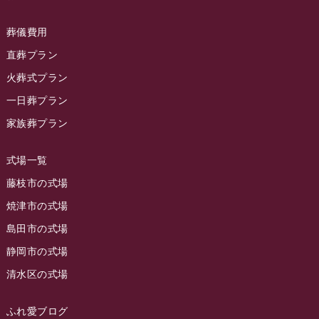
ラビュー静岡下島
(54)
ラビュー島田六合イベント情報
(31)
2024年1月
ラビュー東静岡
(66)
葬儀費用
ラビュー静岡籠上イベント情報
(25)
2023年12月
ラビューリビング静岡沓谷
(50)
直葬プラン
ラビュー金谷イベント情報
(18)
2023年11月
火葬式プラン
ラビュー藤枝
(190)
ラビュー藤枝本町イベント情報
(18)
一日葬プラン
2023年10月
ラビュー藤枝茶町
(89)
ラビュー草薙イベント情報
(10)
家族葬プラン
2023年9月
ラビュー島田稲荷
(130)
ラビュー藤枝田沼イベント情報
(3)
2023年8月
ラビュー焼津石津
(113)
式場一覧
2023年7月
ラビュー藤枝駅北
(56)
藤枝市の式場
2023年6月
焼津市の式場
ラビュー清水飯田
(29)
島田市の式場
2023年5月
ラビュー西焼津
(77)
静岡市の式場
2023年4月
ラビュー島田六合
(28)
清水区の式場
2023年3月
ラビュー静岡籠上
(3)
2023年2月
ラビュー金谷
(1)
ふれ愛ブログ