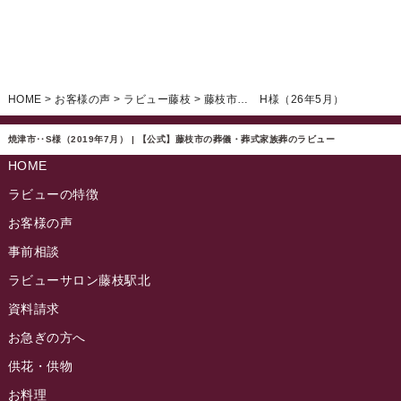
ラビュー焼津石津ふれ愛ブログ
(23)
2025年2月
ラビュー藤枝駅北ふれ愛ブログ
(9)
2025年1月
イベント情報
(224)
ラビュー清水飯田ふれ愛ブログ
(24)
2024年12月
ラビュー静岡下島イベント情報
(92)
HOME
>
お客様の声
>
ラビュー藤枝
>
藤枝市… H様（26年5月）
ラビュー西焼津ふれ愛ブログ
(20)
2024年11月
ラビュー東静岡イベント情報
(90)
ラビュー島田六合ふれ愛ブログ
(5)
焼津市‥S様（2019年7月） | 【公式】藤枝市の葬儀・葬式家族葬のラビュー
2024年10月
ラビュー島田稲荷イベント情報
(84)
HOME
ラビュー静岡籠上ふれ愛ブログ
(9)
2024年9月
ラビュー焼津石津イベント情報
(81)
ラビューの特徴
ラビュー金谷ふれ愛ブログ
(6)
2024年8月
お客様の声
ラビュー藤枝茶町イベント情報
(81)
ラビュー草薙ふれ愛ブログ
(3)
2024年7月
事前相談
ラビュー藤枝イベント情報
(83)
2024年6月
ラビューサロン藤枝駅北
ラビュー静岡沓谷イベント情報
(83)
2024年5月
資料請求
ラビュー藤枝駅北イベント情報
(71)
2024年4月
お急ぎの方へ
お葬式の豆知識
(59)
ラビュー清水飯田イベント情報
(56)
供花・供物
2024年3月
お客様の声
(891)
ラビュー西焼津イベント情報
(42)
お料理
2024年2月