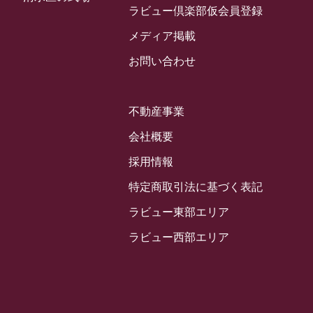
2024年3月
ラビュー倶楽部仮会員登録
お客様の声
(891)
ラビュー西焼津イベント情報
(42)
2024年2月
ラビュー静岡下島
メディア掲載
(54)
ラビュー島田六合イベント情報
(31)
2024年1月
ラビュー東静岡
お問い合わせ
(66)
ラビュー静岡籠上イベント情報
(25)
2023年12月
ラビューリビング静岡沓谷
(50)
ラビュー金谷イベント情報
(18)
2023年11月
ラビュー藤枝
不動産事業
(190)
ラビュー藤枝本町イベント情報
(18)
2023年10月
ラビュー藤枝茶町
会社概要
(89)
ラビュー草薙イベント情報
(10)
2023年9月
ラビュー島田稲荷
採用情報
(130)
ラビュー藤枝田沼イベント情報
(3)
2023年8月
ラビュー焼津石津
特定商取引法に基づく表記
(113)
2023年7月
ラビュー藤枝駅北
ラビュー東部エリア
(56)
2023年6月
ラビュー清水飯田
ラビュー西部エリア
(29)
2023年5月
ラビュー西焼津
(77)
2023年4月
ラビュー島田六合
(28)
2023年3月
ラビュー静岡籠上
(3)