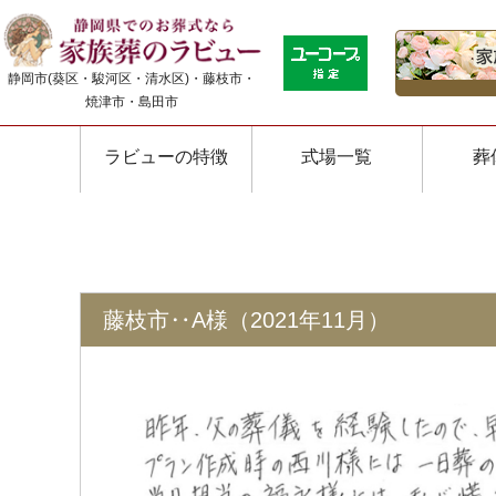
静岡市(葵区・駿河区・清水区)・藤枝市・
焼津市・島田市
ラビューの特徴
式場一覧
葬
藤枝市‥A様（2021年11月）