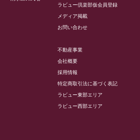
2024年3月
ラビュー倶楽部仮会員登録
お客様の声
(891)
ラビュー西焼津イベント情報
(42)
2024年2月
ラビュー静岡下島
メディア掲載
(54)
ラビュー島田六合イベント情報
(31)
2024年1月
ラビュー東静岡
お問い合わせ
(66)
ラビュー静岡籠上イベント情報
(25)
2023年12月
ラビューリビング静岡沓谷
(50)
ラビュー金谷イベント情報
(18)
2023年11月
ラビュー藤枝
不動産事業
(190)
ラビュー藤枝本町イベント情報
(18)
2023年10月
ラビュー藤枝茶町
会社概要
(89)
ラビュー草薙イベント情報
(10)
2023年9月
ラビュー島田稲荷
採用情報
(130)
ラビュー藤枝田沼イベント情報
(3)
2023年8月
ラビュー焼津石津
特定商取引法に基づく表記
(113)
2023年7月
ラビュー藤枝駅北
ラビュー東部エリア
(56)
2023年6月
ラビュー清水飯田
ラビュー西部エリア
(29)
2023年5月
ラビュー西焼津
(77)
2023年4月
ラビュー島田六合
(28)
2023年3月
ラビュー静岡籠上
(3)