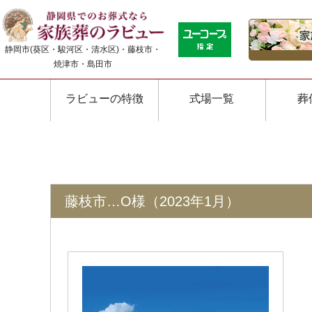
静岡市(葵区・駿河区・清水区)・藤枝市・
焼津市・島田市
ラビューの特徴
式場一覧
葬
藤枝市…O様（2023年1月）