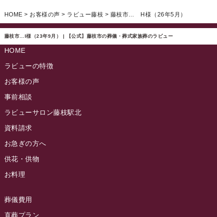
ラビュー清水飯田ふれ愛ブログ
(24)
2024年12月
ラビュー静岡下島イベント情報
(92)
HOME
>
お客様の声
>
ラビュー藤枝
>
藤枝市… H様（26年5月）
ラビュー西焼津ふれ愛ブログ
(20)
2024年11月
ラビュー東静岡イベント情報
(90)
ラビュー島田六合ふれ愛ブログ
(5)
藤枝市…I様（23年9月） | 【公式】藤枝市の葬儀・葬式家族葬のラビュー
2024年10月
ラビュー島田稲荷イベント情報
(84)
HOME
ラビュー静岡籠上ふれ愛ブログ
(9)
2024年9月
ラビュー焼津石津イベント情報
(81)
ラビューの特徴
ラビュー金谷ふれ愛ブログ
(6)
2024年8月
お客様の声
ラビュー藤枝茶町イベント情報
(81)
ラビュー草薙ふれ愛ブログ
(3)
2024年7月
事前相談
ラビュー藤枝イベント情報
(83)
2024年6月
ラビューサロン藤枝駅北
ラビュー静岡沓谷イベント情報
(83)
2024年5月
資料請求
ラビュー藤枝駅北イベント情報
(71)
2024年4月
お急ぎの方へ
お葬式の豆知識
(59)
ラビュー清水飯田イベント情報
(56)
供花・供物
2024年3月
お客様の声
(891)
ラビュー西焼津イベント情報
(42)
お料理
2024年2月
ラビュー静岡下島
(54)
ラビュー島田六合イベント情報
(31)
2024年1月
ラビュー東静岡
(66)
葬儀費用
ラビュー静岡籠上イベント情報
(25)
2023年12月
ラビューリビング静岡沓谷
(50)
直葬プラン