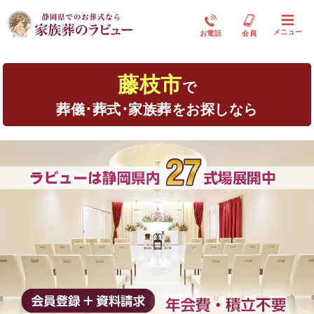
メニュー
お電話
会員
藤枝市
で
葬儀･葬式･家族葬をお探しなら