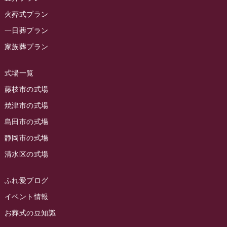
ラビュー金谷イベント情報
(18)
2023年11月
火葬式プラン
ラビュー藤枝
(190)
ラビュー藤枝本町イベント情報
(18)
一日葬プラン
2023年10月
ラビュー藤枝茶町
(89)
ラビュー草薙イベント情報
(10)
家族葬プラン
2023年9月
ラビュー島田稲荷
(130)
ラビュー藤枝田沼イベント情報
(3)
2023年8月
ラビュー焼津石津
(113)
式場一覧
2023年7月
ラビュー藤枝駅北
(56)
藤枝市の式場
2023年6月
焼津市の式場
ラビュー清水飯田
(29)
島田市の式場
2023年5月
ラビュー西焼津
(77)
静岡市の式場
2023年4月
ラビュー島田六合
(28)
清水区の式場
2023年3月
ラビュー静岡籠上
(3)
2023年2月
ラビュー金谷
(1)
ふれ愛ブログ
2023年1月
イベント情報
ラビュー藤枝本町
(7)
お葬式の豆知識
2022年12月