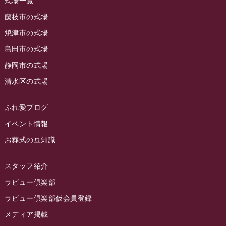
式場一覧
2023年7月
ラビュー藤枝駅北
(56)
藤枝市の式場
2023年6月
焼津市の式場
ラビュー清水飯田
(29)
島田市の式場
2023年5月
ラビュー西焼津
(77)
静岡市の式場
2023年4月
ラビュー島田六合
(28)
清水区の式場
2023年3月
ラビュー静岡籠上
(3)
2023年2月
ラビュー金谷
(1)
ふれ愛ブログ
2023年1月
イベント情報
ラビュー藤枝本町
(7)
お葬式の豆知識
2022年12月
2022年11月
スタッフ紹介
2022年10月
ラビュー倶楽部
2022年9月
ラビュー倶楽部仮会員登録
2022年8月
メディア掲載