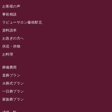
ラビュー金谷ふれ愛ブログ
(6)
2024年8月
お客様の声
ラビュー藤枝茶町イベント情報
(81)
ラビュー草薙ふれ愛ブログ
(3)
2024年7月
事前相談
ラビュー藤枝イベント情報
(83)
2024年6月
ラビューサロン藤枝駅北
ラビュー静岡沓谷イベント情報
(83)
2024年5月
資料請求
ラビュー藤枝駅北イベント情報
(71)
2024年4月
お急ぎの方へ
お葬式の豆知識
(59)
ラビュー清水飯田イベント情報
(56)
供花・供物
2024年3月
お客様の声
(891)
ラビュー西焼津イベント情報
(42)
お料理
2024年2月
ラビュー静岡下島
(54)
ラビュー島田六合イベント情報
(31)
2024年1月
ラビュー東静岡
(66)
葬儀費用
ラビュー静岡籠上イベント情報
(25)
2023年12月
ラビューリビング静岡沓谷
(50)
直葬プラン
ラビュー金谷イベント情報
(18)
2023年11月
火葬式プラン
ラビュー藤枝
(190)
ラビュー藤枝本町イベント情報
(18)
一日葬プラン
2023年10月
ラビュー藤枝茶町
(89)
ラビュー草薙イベント情報
(10)
家族葬プラン
2023年9月
ラビュー島田稲荷
(130)
ラビュー藤枝田沼イベント情報
(3)
2023年8月
ラビュー焼津石津
(113)