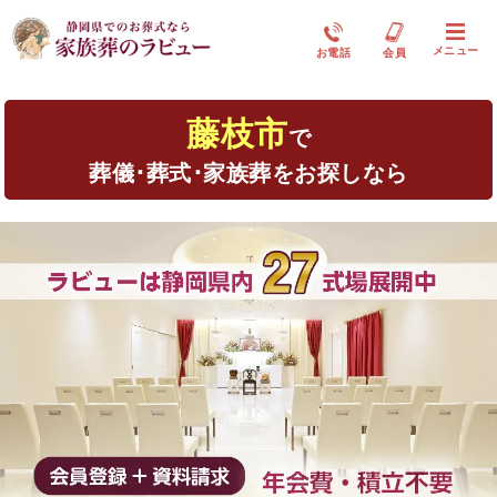
メニュー
お電話
会員
藤枝市
で
葬儀･葬式･家族葬をお探しなら