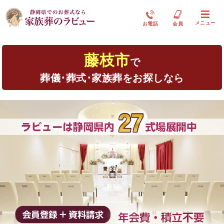
メニュー
お電話
会員
藤枝市
で
葬儀･葬式･家族葬をお探しなら