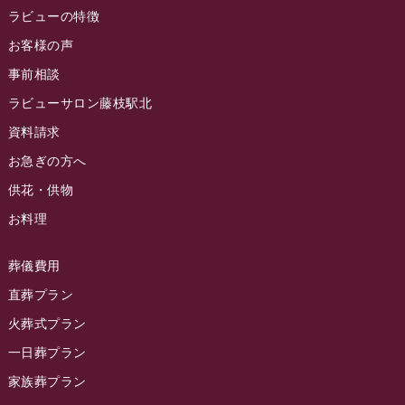
ラビュー焼津石津イベント情報
(81)
ラビューの特徴
ラビュー金谷ふれ愛ブログ
(6)
2024年8月
お客様の声
ラビュー藤枝茶町イベント情報
(81)
ラビュー草薙ふれ愛ブログ
(3)
2024年7月
事前相談
ラビュー藤枝イベント情報
(83)
2024年6月
ラビューサロン藤枝駅北
ラビュー静岡沓谷イベント情報
(83)
2024年5月
資料請求
ラビュー藤枝駅北イベント情報
(71)
2024年4月
お急ぎの方へ
お葬式の豆知識
(59)
ラビュー清水飯田イベント情報
(56)
供花・供物
2024年3月
お客様の声
(891)
ラビュー西焼津イベント情報
(42)
お料理
2024年2月
ラビュー静岡下島
(54)
ラビュー島田六合イベント情報
(31)
2024年1月
ラビュー東静岡
(66)
葬儀費用
ラビュー静岡籠上イベント情報
(25)
2023年12月
ラビューリビング静岡沓谷
(50)
直葬プラン
ラビュー金谷イベント情報
(18)
2023年11月
火葬式プラン
ラビュー藤枝
(190)
ラビュー藤枝本町イベント情報
(18)
一日葬プラン
2023年10月
ラビュー藤枝茶町
(89)
ラビュー草薙イベント情報
(10)
家族葬プラン
2023年9月
ラビュー島田稲荷
(130)
ラビュー藤枝田沼イベント情報
(3)