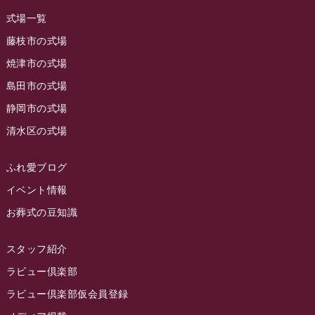
2023年8月
ラビュー焼津石津
(113)
式場一覧
2023年7月
ラビュー藤枝駅北
(56)
藤枝市の式場
2023年6月
焼津市の式場
ラビュー清水飯田
(29)
島田市の式場
2023年5月
ラビュー西焼津
(77)
静岡市の式場
2023年4月
ラビュー島田六合
(28)
清水区の式場
2023年3月
ラビュー静岡籠上
(3)
2023年2月
ラビュー金谷
(1)
ふれ愛ブログ
2023年1月
イベント情報
ラビュー藤枝本町
(7)
お葬式の豆知識
2022年12月
2022年11月
スタッフ紹介
2022年10月
ラビュー倶楽部
2022年9月
ラビュー倶楽部仮会員登録
2022年8月