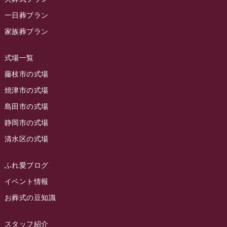
ラビュー藤枝
(190)
ラビュー藤枝本町イベント情報
(18)
一日葬プラン
2023年10月
ラビュー藤枝茶町
(89)
ラビュー草薙イベント情報
(10)
家族葬プラン
2023年9月
ラビュー島田稲荷
(130)
ラビュー藤枝田沼イベント情報
(3)
2023年8月
ラビュー焼津石津
(113)
式場一覧
2023年7月
ラビュー藤枝駅北
(56)
藤枝市の式場
2023年6月
焼津市の式場
ラビュー清水飯田
(29)
島田市の式場
2023年5月
ラビュー西焼津
(77)
静岡市の式場
2023年4月
ラビュー島田六合
(28)
清水区の式場
2023年3月
ラビュー静岡籠上
(3)
2023年2月
ラビュー金谷
(1)
ふれ愛ブログ
2023年1月
イベント情報
ラビュー藤枝本町
(7)
お葬式の豆知識
2022年12月
2022年11月
スタッフ紹介