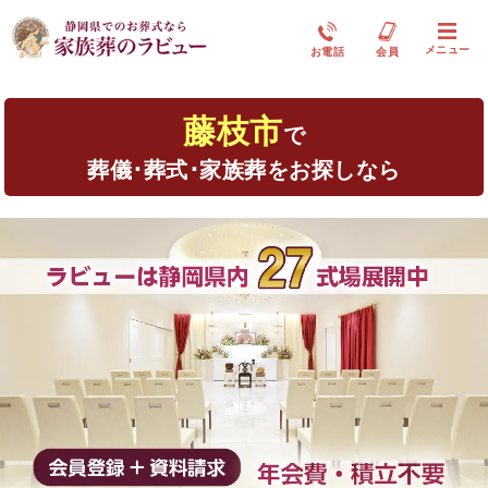
メニュー
お電話
会員
藤枝市
で
葬儀･葬式･家族葬をお探しなら