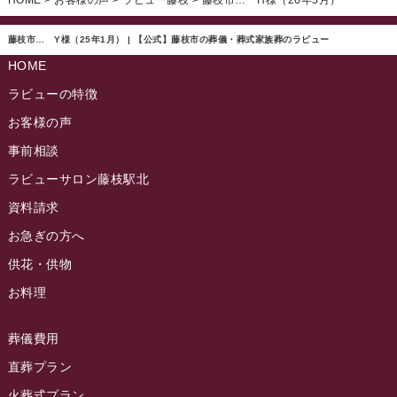
HOME
>
お客様の声
>
ラビュー藤枝
>
藤枝市… H様（26年5月）
ラビュー西焼津ふれ愛ブログ
(20)
2024年11月
ラビュー東静岡イベント情報
(90)
ラビュー島田六合ふれ愛ブログ
(5)
藤枝市… Y様（25年1月） | 【公式】藤枝市の葬儀・葬式家族葬のラビュー
2024年10月
ラビュー島田稲荷イベント情報
(84)
HOME
ラビュー静岡籠上ふれ愛ブログ
(9)
2024年9月
ラビュー焼津石津イベント情報
(81)
ラビューの特徴
ラビュー金谷ふれ愛ブログ
(6)
2024年8月
お客様の声
ラビュー藤枝茶町イベント情報
(81)
ラビュー草薙ふれ愛ブログ
(3)
2024年7月
事前相談
ラビュー藤枝イベント情報
(83)
2024年6月
ラビューサロン藤枝駅北
ラビュー静岡沓谷イベント情報
(83)
2024年5月
資料請求
ラビュー藤枝駅北イベント情報
(71)
2024年4月
お急ぎの方へ
お葬式の豆知識
(59)
ラビュー清水飯田イベント情報
(56)
供花・供物
2024年3月
お客様の声
(891)
ラビュー西焼津イベント情報
(42)
お料理
2024年2月
ラビュー静岡下島
(54)
ラビュー島田六合イベント情報
(31)
2024年1月
ラビュー東静岡
(66)
葬儀費用
ラビュー静岡籠上イベント情報
(25)
2023年12月
ラビューリビング静岡沓谷
(50)
直葬プラン
ラビュー金谷イベント情報
(18)
2023年11月
火葬式プラン