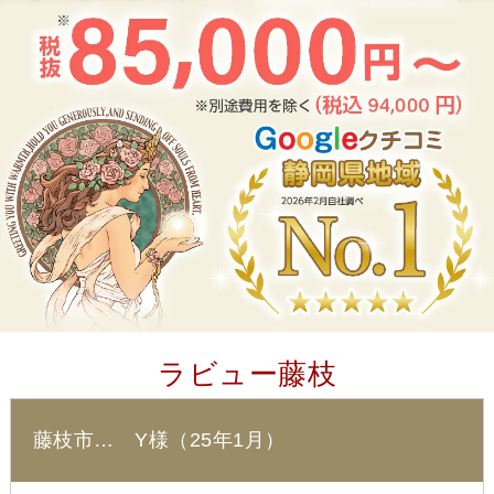
ラビュー藤枝
藤枝市… Y様（25年1月）